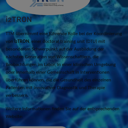
i
TRON
2
TTM übernimmt eine führende Rolle bei der Koordinierung
von
i
TRON
, einer doctoral training unit (DTU) mit
2
besonderem Schwerpunkt auf der Ausbildung der
nächsten Generation von Wissenschaftlern, die
Beobachtungen im Labor, in einer klinischen Umgebung
oder innerhalb einer Gemeinschaft in Interventionen
überführen können, die die Gesundheit des einzelnen
Patienten mit innovativer Diagnostik und Therapie
verbessern.
Weitere Informationen finden Sie auf der entsprechenden
Website: