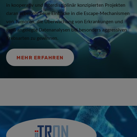
in kooperativ und interdisziplinär konzipierten Projekten
daran arbeiten, neue Einblicke in die Escape-Mechanismen
von Tumoren, die Überwachung von Erkrankungen und
groß angelegte Datenanalysen bei besonders aggressiven
Krebsarten zu gewinnen.
MEHR ERFAHREN