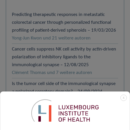
Predicting therapeutic responses in metastatic
colorectal cancer through personalized functional
profiling of patient-derived spheroids – 19/03/2026
Yong-Jun Kwon und 21 weitere autoren
Cancer cells suppress NK cell activity by actin-driven
polarization of inhibitory ligands to the
immunological synapse – 12/08/2025
Clément Thomas und 7 weitere autoren
Is the tumor cell side of the immunological synapse
a polarized secretory domain? – 24/09/2024
X
Clément Thomas und 6 weitere autoren
Actin remodeling in autophagy-mediated tumor
immune escape, mechanistic aspects – 08/12/2023
Andrea Michela Biolato