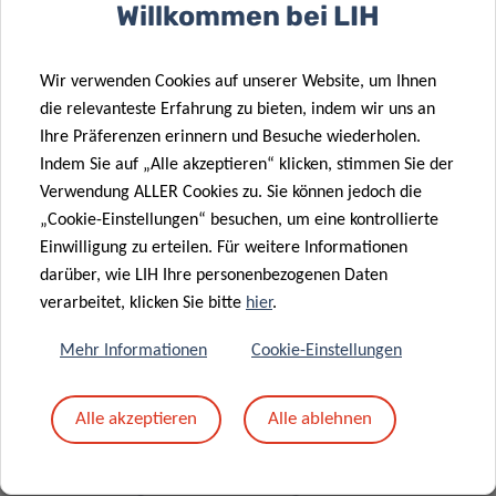
Willkommen bei LIH
CSPG4 CAR-redirected Cytokine Induced Killer
lymphocytes (CIK) as effective cellular
Wir verwenden Cookies auf unserer Website, um Ihnen
immunotherapy for HLA class I defective melanoma
die relevanteste Erfahrung zu bieten, indem wir uns an
– 22/11/2023
Ihre Präferenzen erinnern und Besuche wiederholen.
Dario Sangiolo und 26 weitere autoren
Indem Sie auf „Alle akzeptieren“ klicken, stimmen Sie der
Verwendung ALLER Cookies zu. Sie können jedoch die
„Cookie-Einstellungen“ besuchen, um eine kontrollierte
MEHR LADEN
Einwilligung zu erteilen. Für weitere Informationen
darüber, wie LIH Ihre personenbezogenen Daten
ALLES ANZEIGEN
verarbeitet, klicken Sie bitte
hier
.
Mehr Informationen
Cookie-Einstellungen
Alle akzeptieren
Alle ablehnen
ÄHNLICHE NEWS