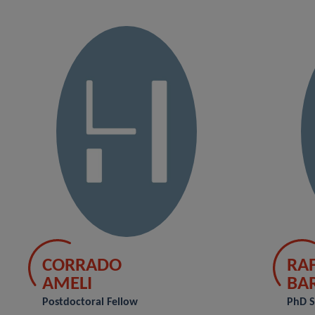
CORRADO
RA
AMELI
BA
Postdoctoral Fellow
PhD S