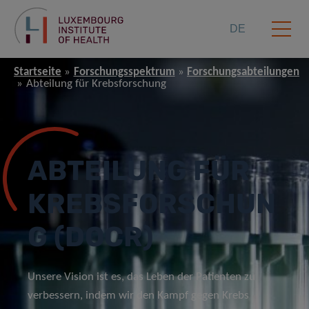
DE
Startseite
Forschungsspektrum
Forschungsabteilungen
Abteilung für Krebsforschung
ABTEILUNG FÜR
KREBSFORSCHUN
G (DOCR)
Unsere Vision ist es, das Leben der Patienten zu
verbessern, indem wir den Kampf gegen Krebs