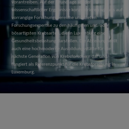
vorantreiben. Auf der Grundlage solider
wissenschaftlicher Ergebnisse konzentrieren wir uns auf
vorrangige Forschungsbereiche und bieten
Forschungsexpertise zu den häufigsten und/oder
bösartigsten Krebsarten, die in Luxemburg eine
Gesundheitsbelastung darstellen. Die Abteilung stellt
auch eine hochmoderne Ausbildungsstätte für die
nächste Generation von Krebsforschern dar und
fungiert als Referenzpunkt für die Krebsforschung in
Luxemburg.