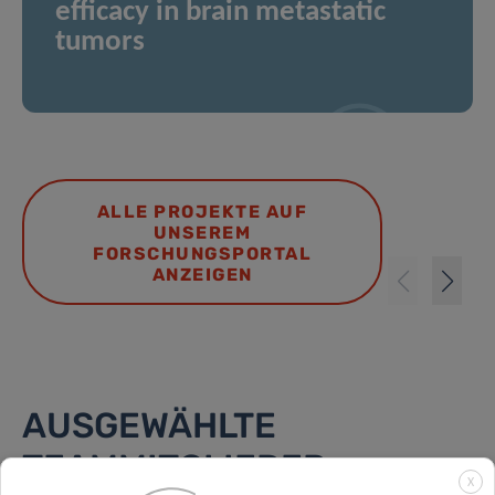
efficacy in brain metastatic
tumors
ALLE PROJEKTE AUF
UNSEREM
FORSCHUNGSPORTAL
ANZEIGEN
AUSGEWÄHLTE
TEAMMITGLIEDER
X