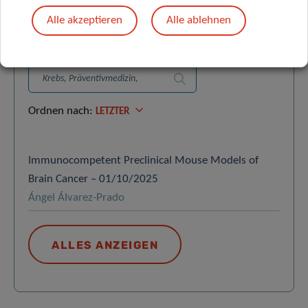
VERÖFFENTLICHUNGEN
Alle akzeptieren
Alle ablehnen
Eine Veröffentlichung finden
Suchen
Ordnen nach:
LETZTER
Immunocompetent Preclinical Mouse Models of
Brain Cancer – 01/10/2025
Ángel Álvarez-Prado
ALLES ANZEIGEN