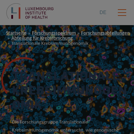
DE
Startseite
Forschungsspektrum
Forschungsabteilungen
Abteilung für Krebsforschung
Translationale Krebsimmunogenomik
TRANSLATIONALE
KREBSIMMUNOGEN
OMIK
Die Forschungsgruppe Translationale
Krebsimmunogenomik untersucht, wie genomische