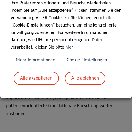
Ihre Präferenzen erinnern und Besuche wiederholen.
Gesundheitsdienstleistern und der Industrie.
Indem Sie auf „Alle akzeptieren“ klicken, stimmen Sie der
Verwendung ALLER Cookies zu. Sie können jedoch die
Vor seiner Berufung war er Gründungsdirektor des
Clinical
„Cookie-Einstellungen“ besuchen, um eine kontrollierte
Study Centre
an der Charité sowie des
Berlin Institute of
Einwilligung zu erteilen. Für weitere Informationen
Health
. In seiner Funktion als Direktor verantwortet Prof.
darüber, wie LIH Ihre personenbezogenen Daten
von Kalle die strategische Weiterentwicklung der LRC, mit
verarbeitet, klicken Sie bitte
hier
.
dem Ziel, die Integration von Forschung und klinischer
Versorgung weiter zu stärken, nationale und internationale
Mehr Informationen
Cookie-Einstellungen
Partnerschaften auszubauen und die klinische Forschung
in Schlüsselbereichen wie Onkologie, neurodegenerativen
Alle akzeptieren
Alle ablehnen
Erkrankungen und immunvermittelten Krankheitsbildern
voranzubringen. Unter seiner Leitung soll die LRC die
Kapazitäten Luxemburgs für qualitativ hochwertige,
patientenorientierte translationale Forschung weiter
ausbauen.