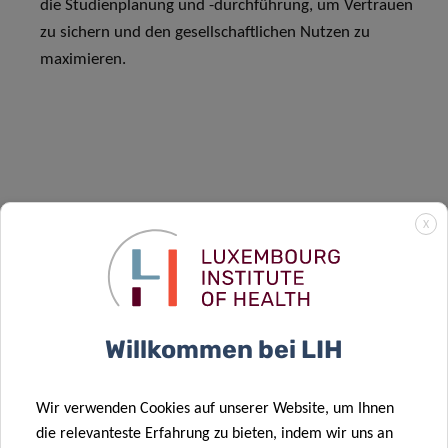
die Studienplanung und -durchführung, um Vertrauen
zu sichern und den gesellschaftlichen Nutzen zu
maximieren.
LEITUNG DER LRC
X
Die
Luxembourg Research Clinic
wird von
Prof. Dr.
Christof von Kalle
geleitet, der die Position des Direktors
am 1. Dezember 2024 übernommen hat. Prof. von Kalle
Willkommen bei LIH
verfügt über umfassende Erfahrung in der translationalen
Onkologie, der Gentherapie und der molekularen Medizin
Wir verwenden Cookies auf unserer Website, um Ihnen
sowie über eine ausgewiesene Expertise in der Förderung
die relevanteste Erfahrung zu bieten, indem wir uns an
von Kooperationen zwischen akademischen Einrichtungen,