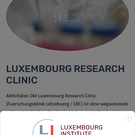
LUXEMBOURG RESEARCH
CLINIC
Aktivitäten Die Luxembourg Research Clinic
(Fuerschungsklinik Lëtzebuerg / LRC) ist eine wegweisende
nationale Initiative, die vier luxemburgische Krankenhäuser
X
(CHL, CHEM, HRS, CHdN), die Universität Luxemburg
(UniLu) sowie das Luxembourg Institute of Health (LIH)