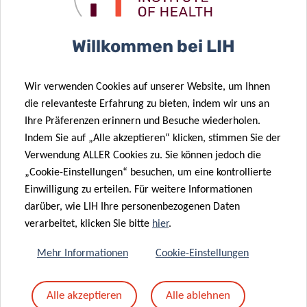
zusammenführt, um eine einheitliche Plattform für
hochmoderne klinische und translationale Forschung zu
schaffen. Aufbauend auf dem bestehenden
Willkommen bei LIH
biomedizinischen Ökosystem des Landes – […]
Wir verwenden Cookies auf unserer Website, um Ihnen
WEITERE INFORMATIONEN
die relevanteste Erfahrung zu bieten, indem wir uns an
Ihre Präferenzen erinnern und Besuche wiederholen.
Indem Sie auf „Alle akzeptieren“ klicken, stimmen Sie der
Verwendung ALLER Cookies zu. Sie können jedoch die
„Cookie-Einstellungen“ besuchen, um eine kontrollierte
Einwilligung zu erteilen. Für weitere Informationen
darüber, wie LIH Ihre personenbezogenen Daten
verarbeitet, klicken Sie bitte
hier
.
Mehr Informationen
Cookie-Einstellungen
Alle akzeptieren
Alle ablehnen