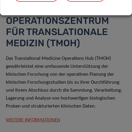
OPERATIONSZENTRUM
FÜR TRANSLATIONALE
MEDIZIN (TMOH)
Das Translational Medicine Operations Hub (TMOH)
gewährleistet eine umfassende Unterstützung der
klinischen Forschung von der operativen Planung der
klinischen Forschungsstudien bis zu ihrer Durchführung
und ihrem Abschluss durch die Sammlung, Verarbeitung,
Lagerung und Analyse von hochwertigen biologischen
Proben und strukturierten klinischen Daten.
WEITERE INFORMATIONEN