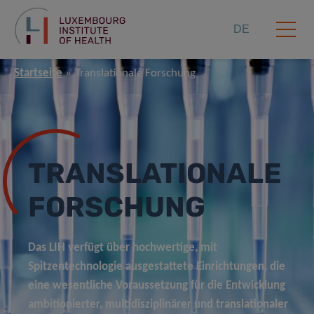
DE
Startseite
Translationale Forschung
TRANSLATIONALE
FORSCHUNG
Das LIH verfügt über hochwertige, mit
Spitzentechnologie ausgestattete Einrichtungen, die
eine wesentliche Voraussetzung für die Entwicklung
ambitionierter, multidisziplinärer und translationaler