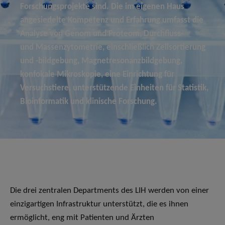
Forschungsprojekte sind. Die im eigenen Haus
angesiedelte Kompetenz und Erfahrung umfasst die
Analyse von Genom und Proteom, Durchfluss-
und Massenzytometrie, einschließlich Zellsortierung
und -bildgebung, Magnetresonanzbildgebung,
konfokale Mikroskopie, eine Einrichtung für
Versuchstiere, unterstützende Einheiten für Statistik,
Bioinformatik und klinische Forschung.
Die drei zentralen Departments des LIH werden von einer
einzigartigen Infrastruktur unterstützt, die es ihnen
ermöglicht, eng mit Patienten und Ärzten