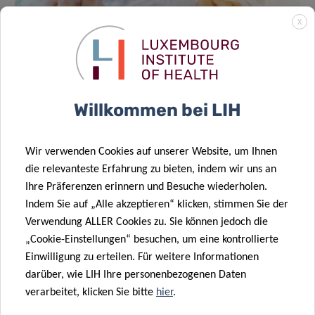
X
Willkommen bei LIH
PRECISION HEALTH
Wir verwenden Cookies auf unserer Website, um Ihnen
ABTEILUNG
die relevanteste Erfahrung zu bieten, indem wir uns an
Ihre Präferenzen erinnern und Besuche wiederholen.
Indem Sie auf „Alle akzeptieren“ klicken, stimmen Sie der
Das Department of Precision Health ist ein
Verwendung ALLER Cookies zu. Sie können jedoch die
interdisziplinäres Forschungszentrum mit dem
„Cookie-Einstellungen“ besuchen, um eine kontrollierte
Schwerpunkt epidemiologische, klinische und Public-
Einwilligung zu erteilen. Für weitere Informationen
Health-Forschung in einem weiten Feld, das von Digital
darüber, wie LIH Ihre personenbezogenen Daten
Health, Lebensstil, Human-Biomonitoring,
verarbeitet, klicken Sie bitte
hier
.
Gesundheitsökonomie bis hin zu sozioökonomischen