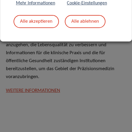
Mehr Informationen
Cookie-Einstellungen
Ungleichheiten bei bedeutenden Erkrankungen wie Herz-
Stoffwechsel-Leiden, neurodegenerativen Erkrankungen,
Krebs und COVID-19 reicht. Wir haben uns zum Ziel
Alle akzeptieren
Alle ablehnen
gesetzt, durch die von uns aufgebaute Evidenzbasis die
wesentlichen Ursachen von Morbidität und Mortalität
anzugehen, die Lebensqualität zu verbessern und
Informationen für die klinische Praxis und die für
öffentliche Gesundheit zuständigen Institutionen
bereitzustellen, um das Gebiet der Präzisionsmedizin
voranzubringen.
WEITERE INFORMATIONEN