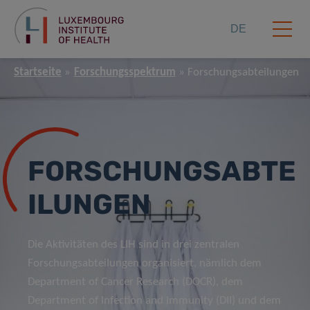
DE
Startseite
Forschungsspektrum
Forschungsabteilungen
FORSCHUNGSABTE
ILUNGEN
Die Aktivitäten des LIH sind in drei zentralen
Forschungsabteilungen organisiert, nämlich dem
Department of Cancer Research (DOCR), dem
Department of Infection and Immunity (DII) und dem