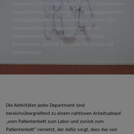
Department of Precision Health (DoPH). Mit den ihnen
angeschlossenen zahlreichen Forschungsgruppen und
Technologieplattformen beschäftigen sie über 200
Wissenschaftler mit einander ergänzenden
Kompetenzen in Zell- und Molekularbiologie,
Bioinformatik, Statistik, klinischer Forschung und
Epidemiologie.
Die Aktivitäten jedes Department sind
bereichsübergreifend zu einem nahtlosen Arbeitsablauf
„vom Patientenbett zum Labor und zurück zum
Patientenbett“ vernetzt, der dafür sorgt, dass das von