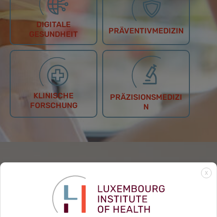
DIGITALE
PRÄVENTIVMEDIZIN
GESUNDHEIT
KLINISCHE
PRÄZISIONSMEDIZI
FORSCHUNG
N
X
BEITRAGEN
Als Patienten, Forschende, Privatunternehmen oder