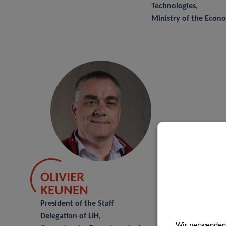
Technologies,
Ministry of the Econ
OLIVIER
KEUNEN
President of the Staff
Delegation of LIH,
Wir verwenden 