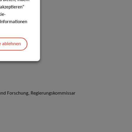
 akzeptieren“
ie-
e Informationen
e ablehnen
 und Forschung, Regierungskommissar