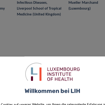
Infectious Diseases,
Mueller Marchand
omy
Liverpool School of Tropical
(Luxembourg)
Medicine (United Kingdom)
Willkommen bei LIH
Cookies auf unserer Website, um Ihnen die relevanteste Erfahrung z