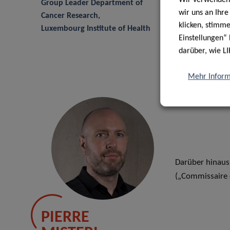
Group Leader Department of
wir uns an Ihr
Cancer Research,
klicken, stimm
Luxembourg Institute of Health
Einstellungen“ 
darüber, wie LI
Mehr Inform
Darüber hinaus
(„Commissaire
PIERRE