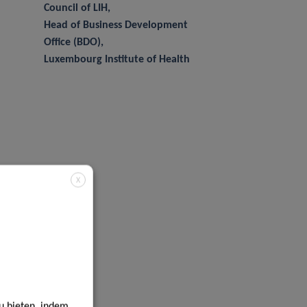
Council of LIH,
Head of Business Development
Office (BDO),
Luxembourg Institute of Health
X
u bieten, indem