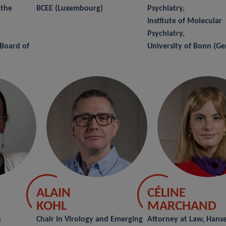
 the
BCEE (Luxembourg)
Psychiatry,
Institute of Molecular
Psychiatry,
 Board of
University of Bonn (G
ALAIN
CÉLINE
KOHL
MARCHAND
h
Chair in Virology and Emerging
Attorney at Law, Hans