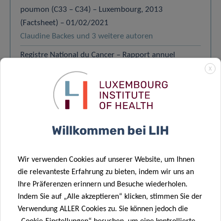
poumon (C33 – C34) – Luxembourg, 2013
(Factsheet) – 01/02/2021
Claudine Backes und 3 weitere autoren
Registre National du Cancer – Rapport annuel
d’activité – Année 2020 – 01/01/2021
X
Sophie Couffignal
Registre National du Cancer – Rapport annuel
d’activité – Année 2018 – 01/01/2019
Sophie Couffignal
Willkommen bei LIH
Registre National du Cancer – Rapport annuel
d’activité – Année 2017 – 01/01/2018
Wir verwenden Cookies auf unserer Website, um Ihnen
Sophie Couffignal
die relevanteste Erfahrung zu bieten, indem wir uns an
Ihre Präferenzen erinnern und Besuche wiederholen.
Registre National du Cancer – Rapport annuel
Indem Sie auf „Alle akzeptieren“ klicken, stimmen Sie der
d’activité – Année 2016 – 01/01/2017
Verwendung ALLER Cookies zu. Sie können jedoch die
Sophie Couffignal