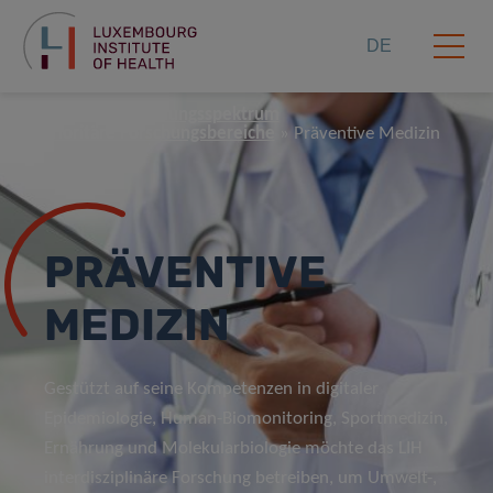
DE
Startseite
Forschungsspektrum
Prioritäre Forschungsbereiche
Präventive Medizin
PRÄVENTIVE
MEDIZIN
Gestützt auf seine Kompetenzen in digitaler
Epidemiologie, Human-Biomonitoring, Sportmedizin,
Ernährung und Molekularbiologie möchte das LIH
interdisziplinäre Forschung betreiben, um Umwelt-,