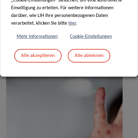
„Cookie-Einstellungen“ besuchen, um eine kontrollierte
Einwilligung zu erteilen. Für weitere Informationen
darüber, wie LIH Ihre personenbezogenen Daten
verarbeitet, klicken Sie bitte
hier
.
Mehr Informationen
Cookie-Einstellungen
ÄHNLICHE NEWS
Alle akzeptieren
Alle ablehnen