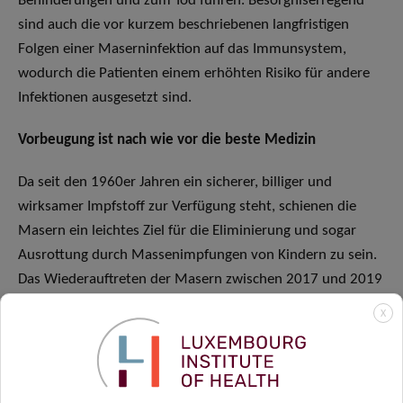
Behinderungen und zum Tod führen. Besorgniserregend
sind auch die vor kurzem beschriebenen langfristigen
Folgen einer Maserninfektion auf das Immunsystem,
wodurch die Patienten einem erhöhten Risiko für andere
Infektionen ausgesetzt sind.
Vorbeugung ist nach wie vor die beste Medizin
Da seit den 1960er Jahren ein sicherer, billiger und
wirksamer Impfstoff zur Verfügung steht, schienen die
Masern ein leichtes Ziel für die Eliminierung und sogar
Ausrottung durch Massenimpfungen von Kindern zu sein.
Das Wiederauftreten der Masern zwischen 2017 und 2019
hat jedoch deutlich gemacht, wie fragil die bisherigen
X
Erfolge bei der Masernbekämpfung sind.
Obwohl die gemeldeten Fallzahlen derzeit