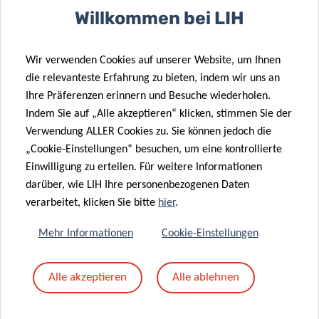
sehr niedrig sind, was wahrscheinlich auf
Willkommen bei LIH
eine suboptimale Überwachung und COVID-
19-bedingte Hygienemaßnahmen
Wir verwenden Cookies auf unserer Website, um Ihnen
die relevanteste Erfahrung zu bieten, indem wir uns an
zurückzuführen ist, befürchten
Ihre Präferenzen erinnern und Besuche wiederholen.
Wissenschaftler und Fachleute des
Indem Sie auf „Alle akzeptieren“ klicken, stimmen Sie der
öffentlichen Gesundheitswesens, dass ein
Verwendung ALLER Cookies zu. Sie können jedoch die
neues Wiederaufflammen bevorsteht, wenn
„Cookie-Einstellungen“ besuchen, um eine kontrollierte
Einwilligung zu erteilen. Für weitere Informationen
nicht wirksame und rechtzeitige
darüber, wie LIH Ihre personenbezogenen Daten
Impfkampagnen die bestehenden Impflücken
verarbeitet, klicken Sie bitte
hier
.
schließen,
Mehr Informationen
Cookie-Einstellungen
fasst Dr. Hübschen zusammen.
Alle akzeptieren
Alle ablehnen
Um der Zögerlichkeit und Ablehnung von Impfungen