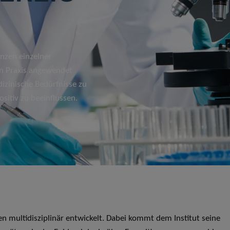
enzen einzelner
en Praxis angewendet
izinische Bedürfnisse zu
ositiv zu beeinflussen.
n multidisziplinär entwickelt. Dabei kommt dem Institut seine