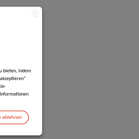
X
u bieten, indem
 akzeptieren“
ie-
e Informationen
e ablehnen