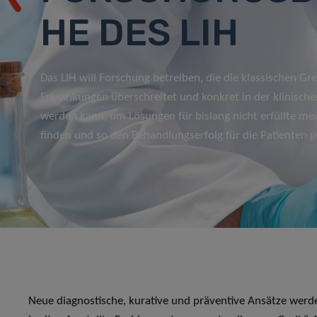
HE DES LIH
Das LIH will Forschung betreiben, die die klassischen Gr
Erkrankungen überschreitet und konkret in der klinisch
werden kann, um Lösungen für bislang nicht erfüllte med
finden und so den Behandlungserfolg für die Patienten p
Neue diagnostische, kurative und präventive Ansätze werde