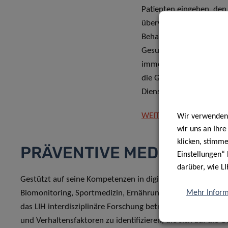
Patienten eingehen, den 
überwachen und begleite
Behandlungsentscheidun
Gesundheitsdaten verfü
immer mehr zur Realität,
die Gesundheitsversorg
Dienstleistungen zu ent
WEITERE INFORMATION
Wir verwenden 
wir uns an Ihr
klicken, stimm
PRÄVENTIVE MEDIZIN
Einstellungen“ 
darüber, wie LI
Gestützt auf seine Kompetenzen in digitaler Epidemiologi
Mehr Inform
Biomonitoring, Sportmedizin, Ernährung und Molekularbi
das LIH interdisziplinäre Forschung betreiben, um Umwelt-,
und Verhaltensfaktoren zu identifizieren, die sich auf die 