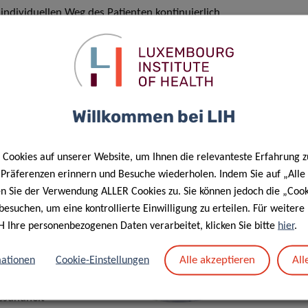
individuellen Weg des Patienten kontinuierlich
n und die Pflegekräfte bei ihren
gen unterstützen. In dem Maße, in dem reale
gbar werden, wird ihre Anwendung in der Medizin
 mit dem Potenzial, die Krankheitslast zu verringern,
ung zu verbessern und neue Lösungen und
Willkommen bei LIH
wickeln.
EN
Cookies auf unserer Website, um Ihnen die relevanteste Erfahrung z
e Präferenzen erinnern und Besuche wiederholen. Indem Sie auf „Alle
en Sie der Verwendung ALLER Cookies zu. Sie können jedoch die „Cook
besuchen, um eine kontrollierte Einwilligung zu erteilen. Für weiter
H Ihre personenbezogenen Daten verarbeitet, klicken Sie bitte
hier
.
e, Human-
Alle akzeptieren
All
ationen
Cookie-Einstellungen
ologie möchte
 Lebensstil-
Gesundheit