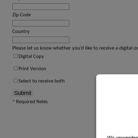
Zip Code
Country
Please let us know whether you’d like to receive a digital o
Digital Copy
Print Version
Select to receive both
Submit
* Required fields
Wir verwenden 