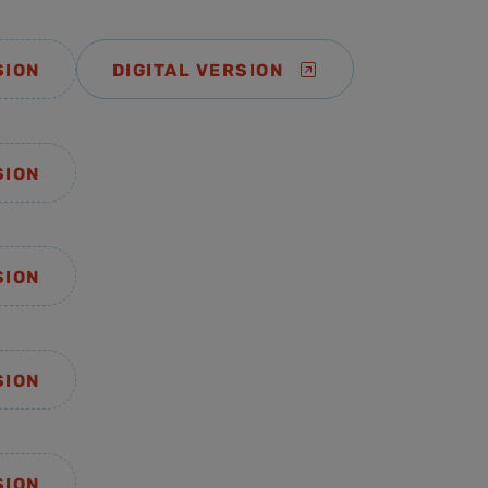
SION
DIGITAL VERSION
SION
SION
SION
SION