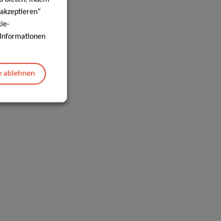
 akzeptieren“
ie-
e Informationen
e ablehnen