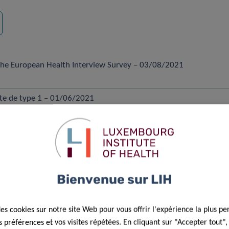
herche
 the European Health Interview Survey – 03/08/2021
te de type 1 – 01/06/2021
la prostate (C61) – Luxembourg, 2013 (Factsheet) – 02/02/2021
 poumon (C33 – C34) – Luxembourg, 2013 (Factsheet) – 01/02/2
Bienvenue sur LIH
d’activité – Année 2020 – 01/01/2021
des cookies sur notre site Web pour vous offrir l'expérience la plus pe
préférences et vos visites répétées. En cliquant sur "Accepter tout"