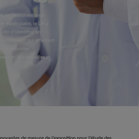
e, en biosurveillance
e moléculaire, le LIH a
afin d’identifier les
omportement qui affectent
on de nouvelles
vention des maladies et
novantes de mesure de l’exposition pour l’étude des