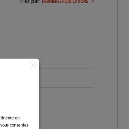
Trier par:
DERNIÈRES PUBLICATIONS
X
021
rtinente en
, vous consentez