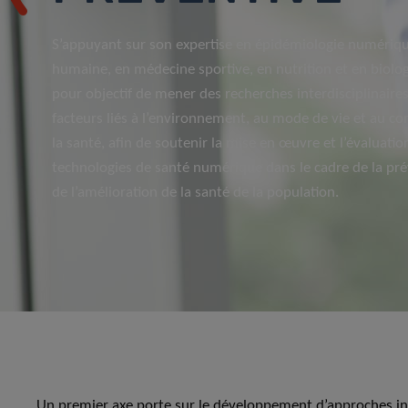
S’appuyant sur son expertise en épidémiologie numériqu
humaine, en médecine sportive, en nutrition et en biologi
pour objectif de mener des recherches interdisciplinaires 
facteurs liés à l’environnement, au mode de vie et au c
la santé, afin de soutenir la mise en œuvre et l’évaluati
technologies de santé numérique dans le cadre de la pré
de l’amélioration de la santé de la population.
Un premier axe porte sur le développement d’approches in