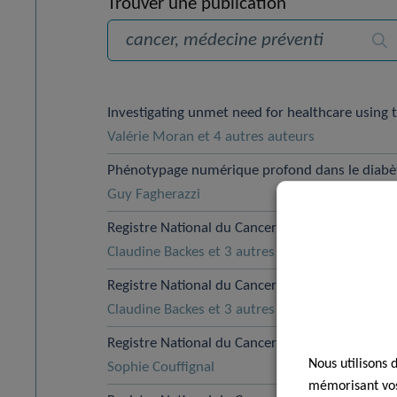
Trouver une publication
Rec
Investigating unmet need for healthcare using
Valérie Moran et 4 autres auteurs
Phénotypage numérique profond dans le diabè
Guy Fagherazzi
Registre National du Cancer (RNC): Cancer de 
Claudine Backes et 3 autres auteurs
Registre National du Cancer (RNC): Cancer du
Claudine Backes et 3 autres auteurs
Registre National du Cancer – Rapport annuel 
Nous utilisons 
Sophie Couffignal
mémorisant vos 