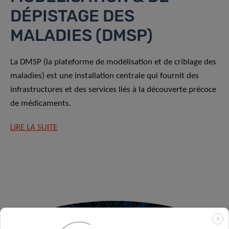
DÉPISTAGE DES
MALADIES (DMSP)
La DMSP (la plateforme de modélisation et de criblage des
maladies) est une installation centrale qui fournit des
infrastructures et des services liés à la découverte précoce
de médicaments.
LIRE LA SUITE
X