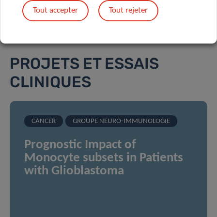
Tout accepter
Tout rejeter
PROJETS ET ESSAIS
CLINIQUES
CANCER
GROUPE NEURO-IMMUNOLOGIE
Prognostic Impact of
Monocyte subsets in Patients
with Glioblastoma