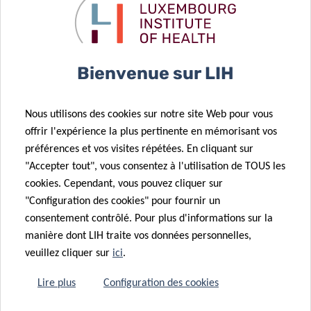
Bienvenue sur LIH
CENTRE DU GÉNOME
Nous utilisons des cookies sur notre site Web pour vous
LUXGEN
offrir l'expérience la plus pertinente en mémorisant vos
préférences et vos visites répétées. En cliquant sur
"Accepter tout", vous consentez à l'utilisation de TOUS les
La plate-forme LuxGen fournit une gamme complète de
cookies. Cependant, vous pouvez cliquer sur
services de soutien spécialisés dans la préparation des
"Configuration des cookies" pour fournir un
échantillons, l’analyse de microéchantillons, le séquençage
consentement contrôlé. Pour plus d'informations sur la
de l’ARN, les biostatistiques et la bio-informatique.
manière dont LIH traite vos données personnelles,
veuillez cliquer sur
ici
.
LIRE LA SUITE
Lire plus
Configuration des cookies