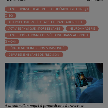
CENTRE D’INVESTIGATION ET D’EPIDÉMIOLOGIE CLINIQUE
(CIEC)
ALLERGOLOGIE MOLÉCULAIRE ET TRANSLATIONNELLE
ACTIVITÉ PHYSIQUE, SPORT ET SANTÉ
NEURO-IMAGERIE
CENTRE OPÉRATIONNEL DE MÉDECINE TRANSLATIONNELLE
(TMOH)
DÉPARTEMENT INFECTION & IMMUNITÉ
DÉPARTEMENT SANTÉ DE PRÉCISION
À la suite d’un appel à propositions à travers le