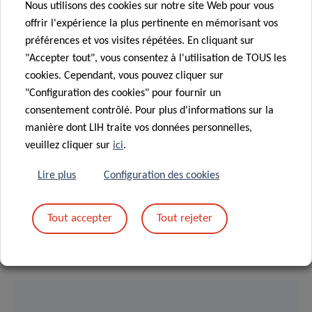
Nous utilisons des cookies sur notre site Web pour vous
syndrome chronique, provoquant entre autres une fatigue
offrir l'expérience la plus pertinente en mémorisant vos
extrême, des douleurs, un essoufflement et des
préférences et vos visites répétées. En cliquant sur
complications cardiovasculaires. Certains patients ont
"Accepter tout", vous consentez à l'utilisation de TOUS les
également fait état de maux de tête, de brouillard cérébral
cookies. Cependant, vous pouvez cliquer sur
ou de pertes de mémoire, autant de facteurs qui peuvent
"Configuration des cookies" pour fournir un
altérer considérablement le fonctionnement du cerveau.
consentement contrôlé. Pour plus d'informations sur la
manière dont LIH traite vos données personnelles,
DigiCog offrira un outil fiable et non invasif pour dépister
veuillez cliquer sur
ici
.
rapidement la cognition et l’état cérébral connexe, utile par
Lire plus
Configuration des cookies
exemple dans les établissements de soins primaires. Le
projet fournira en outre des informations cruciales pour
comprendre le Covid long neurologique.
Tout accepter
Tout rejeter