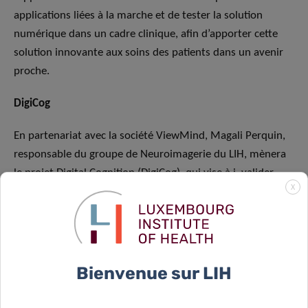
applications liées à la marche et de tester la solution
numérique dans un cadre clinique, afin d’apporter cette
solution innovante aux soins des patients dans un avenir
proche.
DigiCog
En partenariat avec la société ViewMind, Magali Perquin,
responsable du groupe de Neuroimagerie du LIH, mènera
le projet Digital Cognition (DigiCog), qui vise à i. valider,
X
dans le contexte du COVID-19, un nouveau dispositif
numérique permettant d’évaluer rapidement le
fonctionnement cognitif à partir des mouvements
oculaires, et ii. explorer avec des outils supplémentaires
l’impact du COVID-19 sur la cognition. En effet, il a été
Bienvenue sur LIH
démontré que la symptomatologie du COVID-19 pouvait
persister plus d’un an après l’infection, sous la forme d’un