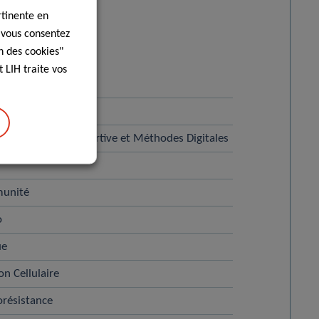
rtinente en
, vous consentez
n des cookies"
 LIH traite vos
ogie NORLUX
ie, Médecine Sportive et Méthodes Digitales
munité
o
ue
on Cellulaire
orésistance