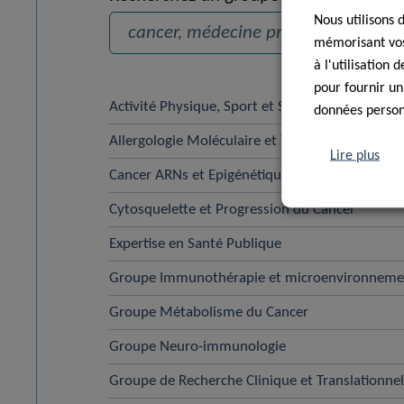
Nous utilisons 
mémorisant vos 
à l'utilisation
pour fournir un
Activité Physique, Sport et Santé
données personn
Allergologie Moléculaire et Translationnelle
Lire plus
Cancer ARNs et Epigénétique
Cytosquelette et Progression du Cancer
Expertise en Santé Publique
Groupe Immunothérapie et microenvironneme
Groupe Métabolisme du Cancer
Groupe Neuro-immunologie
Groupe de Recherche Clinique et Translationnell