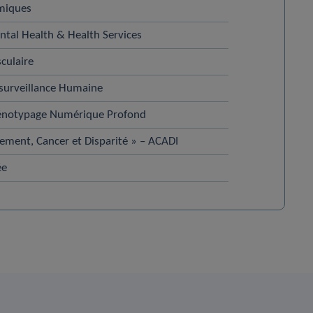
miques
tal Health & Health Services
culaire
osurveillance Humaine
hénotypage Numérique Profond
sement, Cancer et Disparité » – ACADI
ée