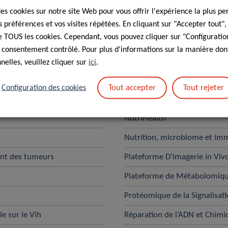
des cookies sur notre site Web pour vous offrir l'expérience la plus pe
Recherche
préférences et vos visites répétées. En cliquant sur "Accepter tout"
 de TOUS les cookies. Cependant, vous pouvez cliquer sur "Configuratio
 consentement contrôlé. Pour plus d'informations sur la manière dont
Interactions Tumoral Stroma
elles, veuillez cliquer sur
ici
.
Laboratoire de Neuro-oncol
Tout accepter
Tout rejeter
Configuration des cookies
Mouvement Humain, Orthopéd
NutriHealth
Nutrition, microbiome et im
nt des tumeurs
Plateforme D’imagerie in Viv
Plateforme de Métabolomiq
Protéomique de la Signalisati
e sur le Vih
Réparation de l’ADN et Chimi