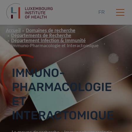
FR
Accueil
Domaines de recherche
Départements de Recherche
Département Infection & Immunité
Immuno-Pharmacologie et Interactomique
IMMUNO-
PHARMACOLOGIE
ET
INTERACTOMIQUE