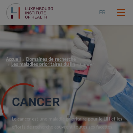
FR
Accueil
Domaines de recherche
Les maladies prioritaires du lih
Cancer
CANCER
Le cancer est une maladie prioritaire pour le LIH et les
efforts de recherche couvrent toutes ses facettes,