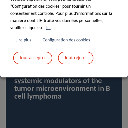
"Configuration des cookies" pour fournir un
consentement contrôlé. Pour plus d'informations sur la
manière dont LIH traite vos données personnelles,
PROJETS ET ESSAIS
veuillez cliquer sur
ici
.
CLINIQUES
Lire plus
Configuration des cookies
Tout accepter
Tout rejeter
DÉPARTEMENT DE RECHERCHE SUR LE CANCER
Extracellular vesicle RNA as
systemic modulators of the
tumor microenvironment in B
cell lymphoma