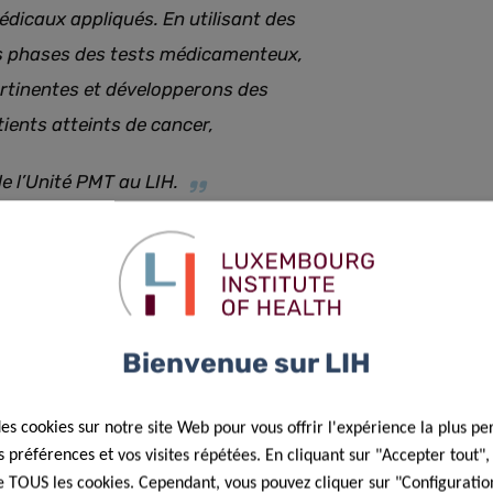
édicaux appliqués. En utilisant des
es phases des tests médicamenteux,
ertinentes et développerons des
tients atteints de cancer
,
e l’Unité PMT au LIH.
de l’Unité PMT, pilote la mise en œuvre de la plateforme,
précliniques plus précis afin d’améliorer le
iques. Ce travail est essentiel pour établir une voie plus
Bienvenue sur LIH
ration entre les instituts de recherche publics et les
s sciences médicales. En combinant les capacités de
des cookies sur notre site Web pour vous offrir l'expérience la plus pe
préférences et vos visites répétées. En cliquant sur "Accepter tout"
de BIOCODEX, ce partenariat vise à accélérer le
 de TOUS les cookies. Cependant, vous pouvez cliquer sur "Configuratio
es et personnalisés.