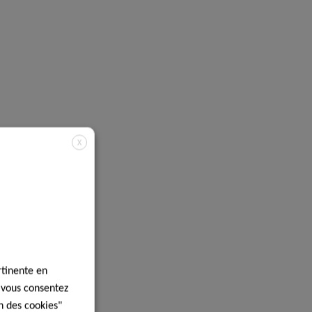
X
rtinente en
, vous consentez
n des cookies"