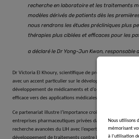
recherche en laboratoire et les traitements m
modèles dérivés de patients dès les premièr
nous rendrons les études précliniques plus p
thérapies plus ciblées et efficaces pour les pa
a déclaré le Dr Yong-Jun Kwon, responsable d
Dr Victoria El Khoury, scientifique de premier plan au sein 
avec un accent particulier sur le développement de modèles 
développement de médicaments et d’optimiser les essais clin
efficace vers des applications médicales concrètes.
Ce partenariat illustre l’importance croissante de la collabo
entreprises pharmaceutiques privées dans l’avancement de
Nous utilisons 
mémorisant vos 
recherche avancées du LIH avec l’expertise pharmaceutique 
à l'utilisation
développement de traitements contre le cancer plus efficac