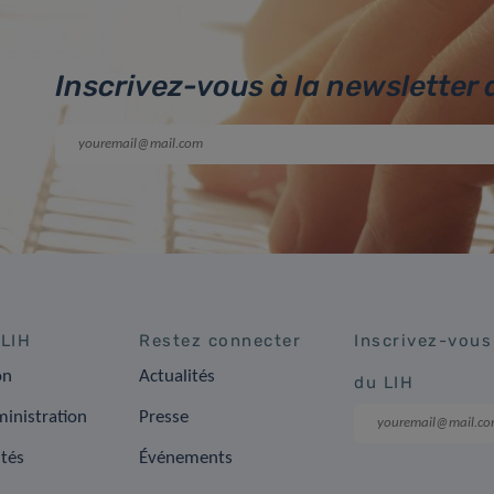
Inscrivez-vous à la newsletter 
 LIH
Restez connecter
Inscrivez-vous
on
Actualités
du LIH
inistration
Presse
ités
Événements