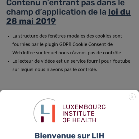
Contenu n’entrant pas dans le
champ d’application de la
loi du
28 mai 2019
La structure des fenêtres modales des cookies sont
fournies par le plugin GDPR Cookie Consent de
WebToffee sur lequel nous n’avons pas de contrôle.
Le lecteur de vidéos est un service fourni pour Youtube
sur lequel nous n’avons pas le contrôle.
Préparation de la
X
présente déclaration sur
l’accessibilité
Bienvenue sur LIH
La présente déclaration a été préparée le 19 janvier 2024.