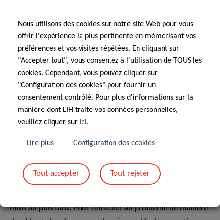
Les mentions figurant dans cette déclaration sont exactes
Nous utilisons des cookies sur notre site Web pour vous
et fondées sur une évaluation effective de la conformité du
offrir l'expérience la plus pertinente en mémorisant vos
présent site internet avec les exigences fixées dans
préférences et vos visites répétées. En cliquant sur
le
RGAA 4.1.2
, telle qu’une auto-évaluation réalisée par
"Accepter tout", vous consentez à l'utilisation de TOUS les
l’organisme « Luxembourg Institute of Health (LIH) ».
cookies. Cependant, vous pouvez cliquer sur
"Configuration des cookies" pour fournir un
consentement contrôlé. Pour plus d'informations sur la
Retour d’information et
manière dont LIH traite vos données personnelles,
veuillez cliquer sur
ici
.
coordonnées de contact
Lire plus
Configuration des cookies
Si vous constatez un défaut d’accessibilité, envoyez-nous
un courriel à
communication@lih.lu
: décrivez votre
Tout accepter
Tout rejeter
problème et indiquez-nous la page concernée. Nous nous
engageons à vous répondre par courriel dans un délai d’un
mois au plus tard. Pour remédier au problème de manière