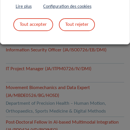
(JA/DS0326/PN/DMIDII)
Lire plus
Configuration des cookies
Head of Quality Management (JA/HOQM0726/FG/GM)
Tout accepter
Tout rejeter
General Management – Quality & Safety Management
Office
Information Security Officer (JA/ISO0726/EB/DMI)
IT Project Manager (JA/ITPM0726/IV/DMI)
Movement Biomechanics and Data Expert
(JA/MBDE0526/BG/HOSD)
Department of Precision Health – Human Motion,
Orthopaedics, Sports Medicine & Digital Methods
Post-Doctoral Fellow in AI-based Multimodal Integration