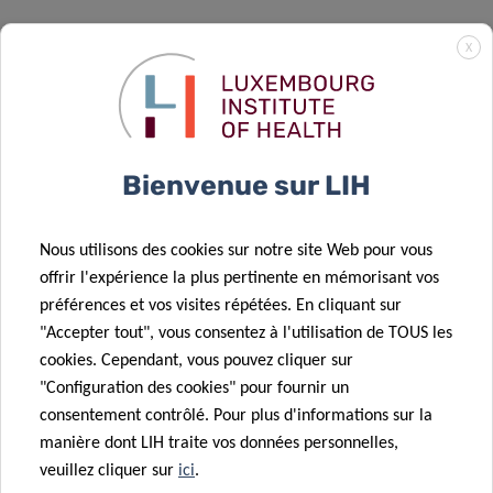
X
POSTES À POURVOIR
Master’s Student in Immuno-Oncology (CTDPF)
Department of Cancer Research – Cytoskeleton & Cancer
Bienvenue sur LIH
Progression
Master’s Student: Applied Statistics in Social Robotics
Nous utilisons des cookies sur notre site Web pour vous
(Mandatory internship only) (ERJ)
offrir l'expérience la plus pertinente en mémorisant vos
préférences et vos visites répétées. En cliquant sur
"Accepter tout", vous consentez à l'utilisation de TOUS les
Clinical Research Regulatory Officer
cookies. Cependant, vous pouvez cliquer sur
(JA/CRRO0126/LG/CIEC)
"Configuration des cookies" pour fournir un
Translational Medicine Operations Hub – Clinical &
consentement contrôlé. Pour plus d'informations sur la
Epidemiological Investigation Center
manière dont LIH traite vos données personnelles,
veuillez cliquer sur
ici
.
Data Scientist in AI – Department of Infection & Immunity