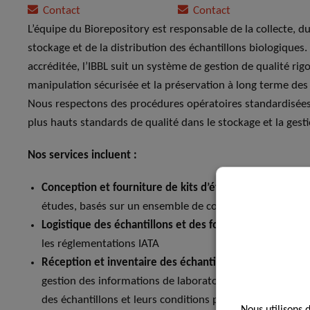
Contact
Contact
L’équipe du Biorepository est responsable de la collecte, d
stockage et de la distribution des échantillons biologiques
accréditée, l’IBBL suit un système de gestion de qualité rigo
manipulation sécurisée et la préservation à long terme des 
Nous respectons des procédures opératoires standardisées
plus hauts standards de qualité dans le stockage et la gesti
Nos services incluent :
Conception et fourniture de kits d’étude :
Adaptés aux b
études, basés sur un ensemble de consommables validé
Logistique des échantillons et des fournitures liées aux
les réglementations IATA
Réception et inventaire des échantillons biologiques :
G
gestion des informations de laboratoire (LIMS) pour gara
des échantillons et leurs conditions pré-analytiques
Nous utilisons 