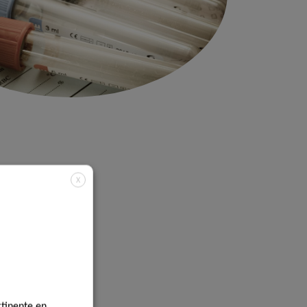
X
rtinente en