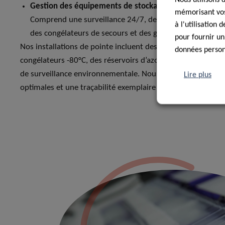
Gestion des équipements de stockage et surveillance 
mémorisant vos 
Comprend une surveillance 24/7, des systèmes d’alarme,
à l'utilisation
des congélateurs de secours et des générateurs
pour fournir un
Nos installations de pointe incluent des chambres froides (
données personn
congélateurs -80°C, des réservoirs d’azote liquide (LN2) e
de surveillance environnementale. Nous garantissons des 
Lire plus
optimales et une traçabilité exemplaire pour vos échantillo