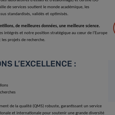
es laboratoires d’essais et d’étalonnage) et certifié ISO
lle de services soutient le monde académique, les
sus standardisés, validés et optimisés.
ntillons, de meilleures données, une meilleure science.
s intégrés et notre position stratégique au cœur de l’Europe
t les projets de recherche.
NS L’EXCELLENCE :
llons
echerches
nt de la qualité (QMS) robuste, garantissant un service
ationale et internationale pour soutenir une grande diversité