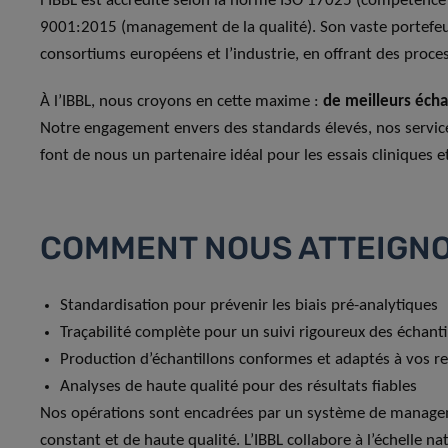
l’IBBL est accrédité selon la norme ISO 17025 (compétence d
9001:2015 (management de la qualité). Son vaste portefeui
consortiums européens et l’industrie, en offrant des proces
À l’IBBL, nous croyons en cette maxime :
de meilleurs écha
Notre engagement envers des standards élevés, nos service
font de nous un partenaire idéal pour les essais cliniques e
COMMENT NOUS ATTEIGNO
Standardisation pour prévenir les biais pré-analytiques
Traçabilité complète pour un suivi rigoureux des échanti
Production d’échantillons conformes et adaptés à vos r
Analyses de haute qualité pour des résultats fiables
Nos opérations sont encadrées par un système de manageme
constant et de haute qualité. L’IBBL collabore à l’échelle n