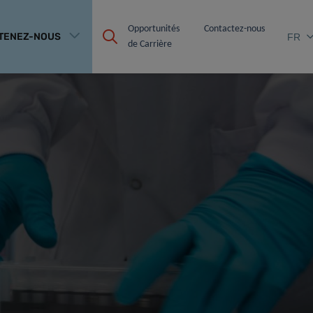
Opportunités 
Contactez-nous
TENEZ-NOUS
FR
de Carrière