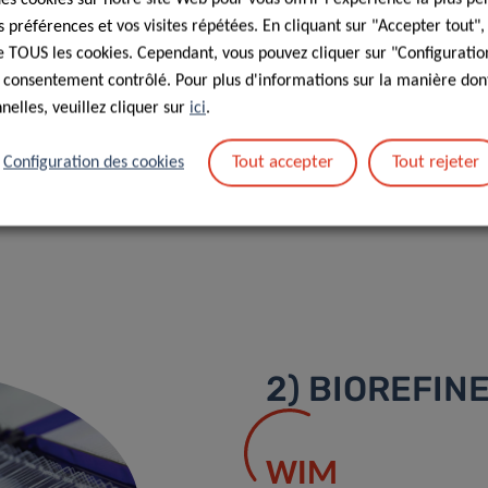
environnementale :
préférences et vos visites répétées. En cliquant sur "Accepter tout"
 du personnel d’astreinte,
 de TOUS les cookies. Cependant, vous pouvez cliquer sur "Configuratio
 consentement contrôlé. Pour plus d'informations sur la manière dont
+4°C et -20°C), des
elles, veuillez cliquer sur
ici
.
t des systèmes indépendants
conditions de stockage
Tout accepter
Tout rejeter
Configuration des cookies
ns.
2) BIOREFIN
WIM