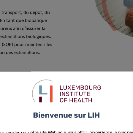
u transport, du dépôt, du
. En tant que biobanque
ureux afin d’assurer la
échantillons biologiques.
 (SOP) pour maintenir les
on des échantillons.
esoins spécifiques de vos
s
 études :
En conformité avec
érés dans notre système de
Bienvenue sur LIH
ntir la traçabilité complète
des cookies sur notre site Web pour vous offrir l'expérience la plus pe