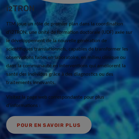
i
TRON
2
TTM joue un rôle de premier plan dans la coordination
d’i2TRON, une unité de formation doctorale (UDF) axée sur
le développement de la nouvelle génération de
scientifiques translationnels, capables de transformer les
observations faites en laboratoire, en milieu clinique ou
dans la communauté en interventions qui améliorent la
santé des individus grâce à des diagnostics ou des
traitements innovants.
Visitez la page web correspondante pour plus
d’informations :
POUR EN SAVOIR PLUS