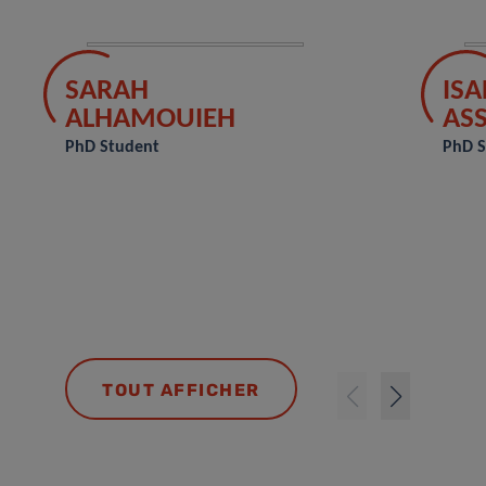
SARAH
ISA
ALHAMOUIEH
AS
PhD Student
PhD S
TOUT AFFICHER