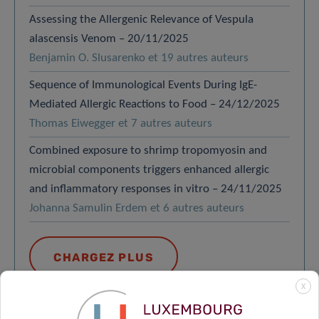
Assessing the Allergenic Relevance of Vespula
alascensis Venom – 20/11/2025
Benjamin O. Slusarenko et 19 autres auteurs
Sequence of Immunological Events During IgE-
Mediated Allergic Reactions to Food – 24/12/2025
Thomas Eiwegger et 7 autres auteurs
Combined exposure to shrimp tropomyosin and
microbial components triggers enhanced allergic
and inflammatory responses in vitro – 24/11/2025
Johanna Samulin Erdem et 6 autres auteurs
CHARGEZ PLUS
X
TOUT AFFICHER