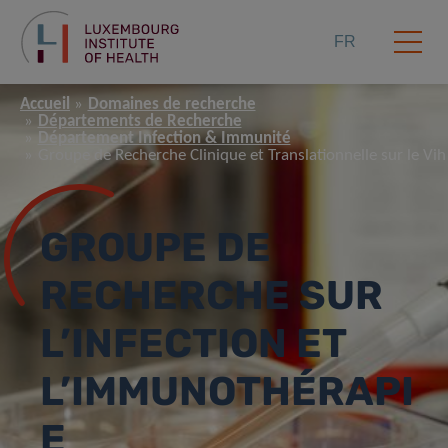
FR
Accueil
Domaines de recherche
Départements de Recherche
Département Infection & Immunité
Groupe de Recherche Clinique et Translationnelle sur le Vih
GROUPE DE
RECHERCHE SUR
L’INFECTION ET
L’IMMUNOTHÉRAPI
E