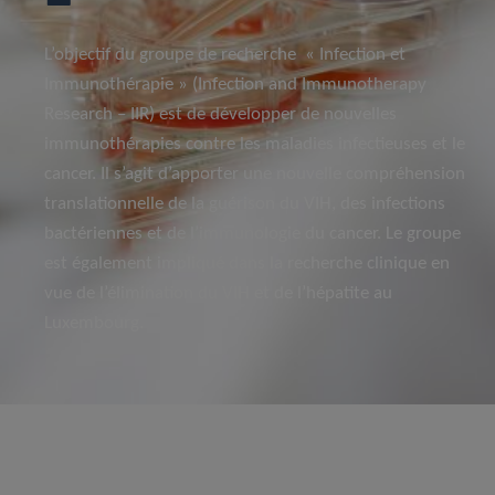
L’objectif du groupe de recherche « Infection et
Immunothérapie » (Infection and Immunotherapy
Research – IIR) est de développer de nouvelles
immunothérapies contre les maladies infectieuses et le
cancer. Il s’agit d’apporter une nouvelle compréhension
translationnelle de la guérison du VIH, des infections
bactériennes et de l’immunologie du cancer. Le groupe
est également impliqué dans la recherche clinique en
vue de l’élimination du VIH et de l’hépatite au
Luxembourg.