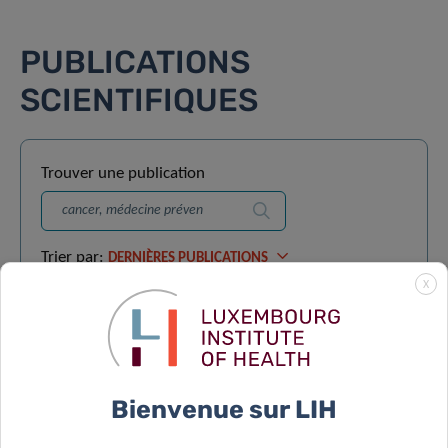
PUBLICATIONS
SCIENTIFIQUES
Trouver une publication
Recherche
Trier par:
DERNIÈRES PUBLICATIONS
X
Solving the antibacterial resistance in Europe –
17/02/2024
Carole Seguin-Devaux et 9 autres auteurs
Bienvenue sur LIH
Two hits are better than one – 30/04/2024