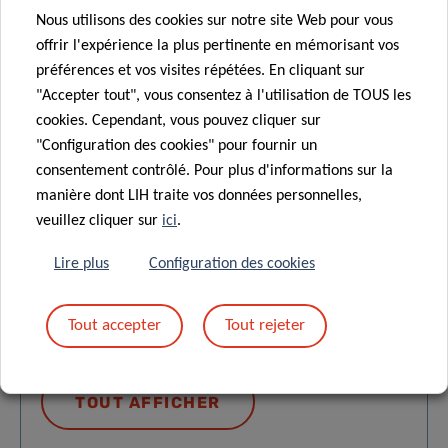
Jacques Zimmer et 2 autres auteurs
Nous utilisons des cookies sur notre site Web pour vous
Direct-acting antiviral therapies for hepatitis C
offrir l'expérience la plus pertinente en mémorisant vos
infection – 01/04/2024
préférences et vos visites répétées. En cliquant sur
Alison D. Marshall et 49 autres auteurs
"Accepter tout", vous consentez à l'utilisation de TOUS les
cookies. Cependant, vous pouvez cliquer sur
Flow cytometry conjugate formation assay between
"Configuration des cookies" pour fournir un
natural killer cells and their target cells –
consentement contrôlé. Pour plus d'informations sur la
11/03/2024
manière dont LIH traite vos données personnelles,
Jacques Zimmer et 2 autres auteurs
veuillez cliquer sur
ici
.
HIV and people who inject drugs – 01/01/2024
Lire plus
Configuration des cookies
Carole Seguin-Devaux
Tout accepter
Tout rejeter
CHARGEZ PLUS
TOUT AFFICHER