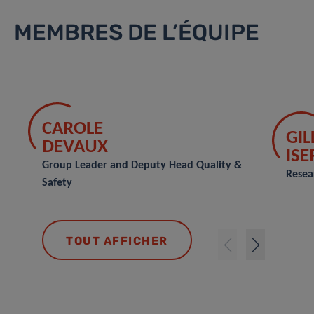
MEMBRES DE L’ÉQUIPE
CAROLE
GIL
DEVAUX
IS
Group Leader and Deputy Head Quality &
Resea
Safety
TOUT AFFICHER