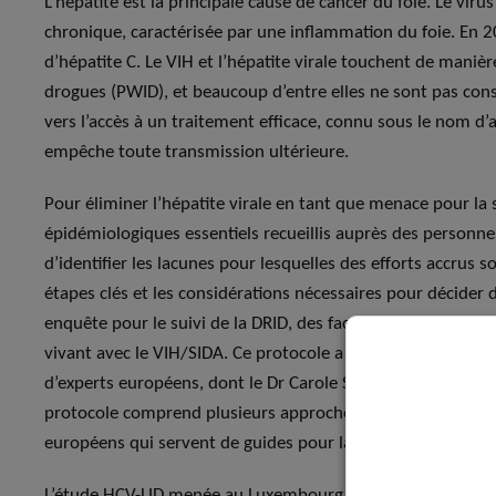
L’hépatite est la principale cause de cancer du foie. Le vir
chronique, caractérisée par une inflammation du foie. En 2
d’hépatite C. Le VIH et l’hépatite virale touchent de maniè
drogues (PWID), et beaucoup d’entre elles ne sont pas consc
vers l’accès à un traitement efficace, connu sous le nom d’a
empêche toute transmission ultérieure.
Pour éliminer l’hépatite virale en tant que menace pour la s
épidémiologiques essentiels recueillis auprès des personnes 
d’identifier les lacunes pour lesquelles des efforts accrus 
étapes clés et les considérations nécessaires pour décider 
enquête pour le suivi de la DRID, des facteurs de risque as
vivant avec le VIH/SIDA. Ce protocole a été élaboré par l’E
d’experts européens, dont le Dr Carole Seguin-Devaux, che
protocole comprend plusieurs approches d’enquête appropr
européens qui servent de guides pour la mise en place d’e
L’étude HCV-UD menée au Luxembourg a été réalisée dans qu