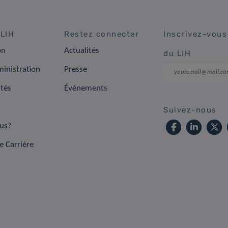
 LIH
Restez connecter
Inscrivez-vous
on
Actualités
du LIH
inistration
Presse
ités
Événements
s
Suivez-nous
us?
e Carrière