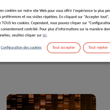
nts toxicomanes. L’étude est devenue depuis un programme
des cookies sur notre site Web pour vous offrir l'expérience la plus pe
s le cadre du programme national de lutte contre les
préférences et vos visites répétées. En cliquant sur "Accepter tout"
ropose également des tests ARN-VHC (pour diagnostiquer les
 de TOUS les cookies. Cependant, vous pouvez cliquer sur "Configuratio
ns les quatre sites de réduction des risques.
 consentement contrôlé. Pour plus d'informations sur la manière dont
elles, veuillez cliquer sur
ici
.
e l’EUDA
.
Tout accepter
Tout rejeter
Configuration des cookies
urgeois
.