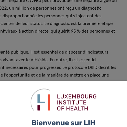
us de l’hépatite C (VHC) peut provoquer une hépatite aiguë ou
022, un million de personnes ont reçu un diagnostic
re disproportionnée les personnes qui s’injectent des
ientes de leur statut. Le diagnostic est la première étape
ntiviraux à action directe, qui guérit 95 % des personnes et
anté publique, il est essentiel de disposer d’indicateurs
vivant avec le VIH/sida. En outre, il est essentiel
sont nécessaires pour progresser. Le protocole DRID décrit les
de l’opportunité et de la manière de mettre en place une
sociés et des interventions préventives chez les personnes
UDA, l’Institut Robert Koch et un groupe de travail composé
f du groupe « Infection et immunothérapie » au LIH. Le
iées et des exemples de meilleures pratiques des pays
nquêtes DRID.
Bienvenue sur LIH
atre sites de réduction des risques, dont deux salles de