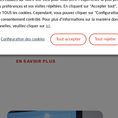
Enfin, le LIH est partenaire du
projet EU-CIP (European
préférences et vos visites répétées. En cliquant sur "Accepter tout"
Cancer Information Portal)
, une initiative financée par
 de TOUS les cookies. Cependant, vous pouvez cliquer sur "Configuratio
l’Union européenne visant à créer une
plateforme
 consentement contrôlé. Pour plus d'informations sur la manière dont
d’information sur le cancer centrée sur le patient
,
elles, veuillez cliquer sur
ici
.
améliorant l’accès à des informations fiables et fondées
sur des preuves en matière de prévention, diagnostic,
Tout accepter
Tout rejeter
Configuration des cookies
traitement et suivi post-cancer à travers l’Europe.
EN SAVOIR PLUS