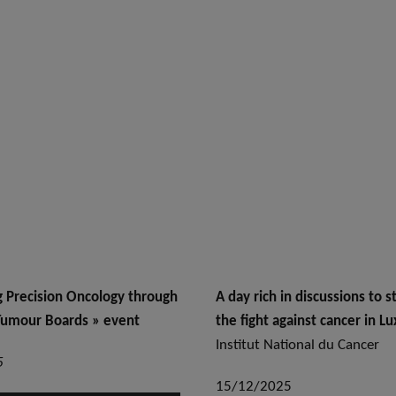
 Precision Oncology through
A day rich in discussions to 
Tumour Boards » event
the fight against cancer in 
Institut National du Cancer
5
15/12/2025