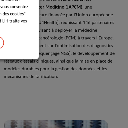
, vous consentez
Personalised Cancer Medicine (JAPCM)
, une
n des cookies"
collaboration majeure financée par l’Union européenne
 LIH traite vos
(dans le cadre d’EU4Health), réunissant 146 partenaires
issus de 29 pays, visant à déployer la médecine
personnalisée en cancérologie (PCM) à travers l’Europe.
Le projet met l’accent sur l’optimisation des diagnostics
(biopsie liquide, séquençage NGS), le développement de
réseaux d’essais cliniques, ainsi que la mise en place de
modèles durables pour la gestion des données et les
mécanismes de tarification.