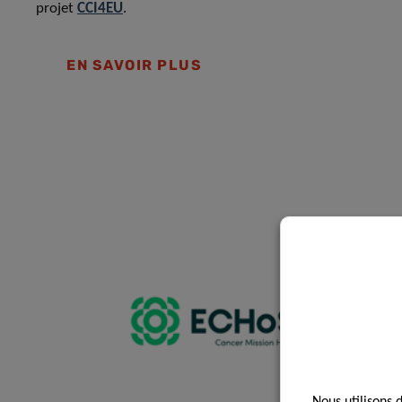
projet
CCI4EU
.
EN SAVOIR PLUS
Nous utilisons 