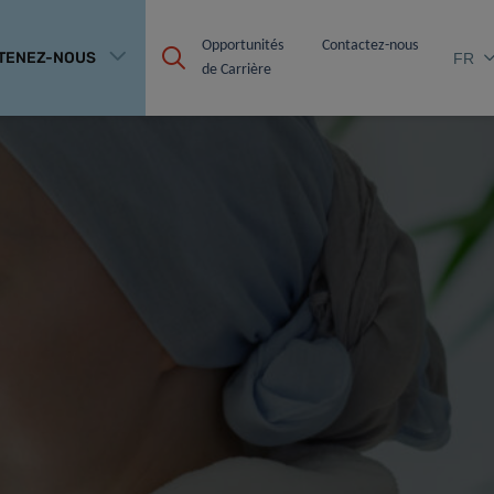
Opportunités 
Contactez-nous
TENEZ-NOUS
FR
de Carrière