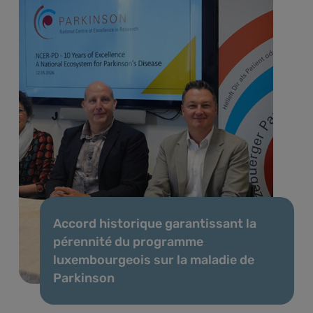
Accord historique garantissant la
pérennité du programme
luxembourgeois sur la maladie de
Parkinson