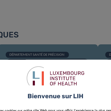
IQUES
DÉPARTEMENT SANTÉ DE PRÉCISION
D
CENTRE OPÉRATIONNEL DE MÉDECINE
U
TRANSLATIONNELLE (TMOH)
LES TROUBLES IMMUNOLOGIQUES
...
SANTÉ DE PRÉCISION
Un
New strategies for assessing
ba
Bienvenue sur LIH
exposure to endocrine
p
disruptor’s rapid elimination
b
des cookies sur notre site Web pour vous offrir l'expérience la plus pe