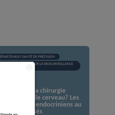
ÉPARTEMENT SANTÉ DE PRÉCISION
NITÉ DE RECHERCHE SUR LA BIOSURVEILLANCE
HUMAINE
X
 lien entre la chirurgie
riatrique et le cerveau? Les
erturbateurs endocriniens au
anc des accusés
rtinente en