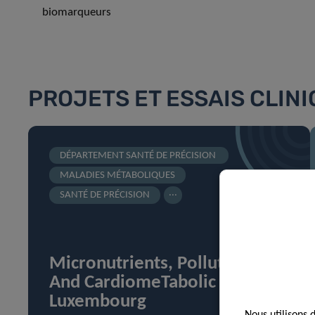
biomarqueurs
PROJETS ET ESSAIS CLIN
DÉPARTEMENT SANTÉ DE PRÉCISION
MALADIES MÉTABOLIQUES
...
SANTÉ DE PRÉCISION
Micronutrients, Pollutants
And CardiomeTabolic health in
Luxembourg
Nous utilisons 