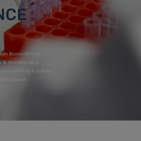
NCE
uman Biomonitoring
s le domaine de la
eurs destinés à évaluer
ntes classes.