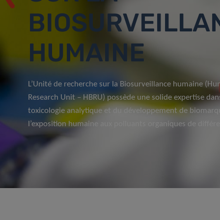
BIOSURVEILLA
HUMAINE
L’Unité de recherche sur la Biosurveillance humaine (H
Research Unit – HBRU) possède une solide expertise dan
toxicologie analytique et du développement de biomarqu
l’exposition humaine aux polluants organiques de différe