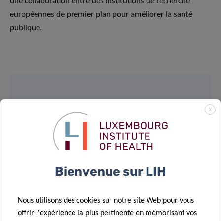
une collaboration entre des institutions de recherche
européennes de premier plan pour améliorer la santé
publique.
SCIENTIFIC CONTACT
X
DR BRICE
APPENZELLER
Group Leader of Human Biomonitoring
Bienvenue sur LIH
Research Unit
Luxembourg Institute of Health
Nous utilisons des cookies sur notre site Web pour vous
offrir l'expérience la plus pertinente en mémorisant vos