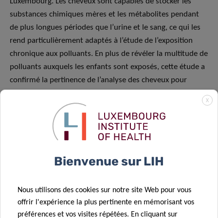
Luxembourg. Les cheveux sont capables de stocker les
substances chimiques mères et les métabolites pendant
de plus longues périodes que l’urine et le sang, ce qui les
rend particulièrement adaptés à l’étude de l’exposition
chronique aux polluants. En plus de révéler la multitude de
polluants auxquels les enfants sont exposés, cette étude a
confirmé la pertinence de l’analyse des cheveux pour
révéler l’exposition, posant ainsi les bases d’autres
X
recherches visant à améliorer la compréhension des
facteurs d’exposition chimique chez les enfants.
L’analyse complète et les résultats ont été récemment
publiés dans la revue de premier plan
Environment
Bienvenue sur LIH
International
sous le titre complet :
« Investigating
children’s chemical exposome – Description and possible
Nous utilisons des cookies sur notre site Web pour vous
determinants of exposure in the region of Luxembourg
offrir l'expérience la plus pertinente en mémorisant vos
based on hair analysis ».
préférences et vos visites répétées. En cliquant sur