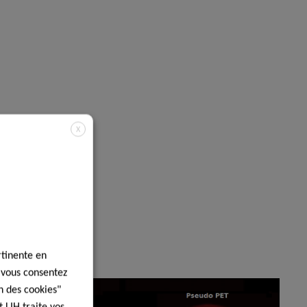
X
rtinente en
, vous consentez
n des cookies"