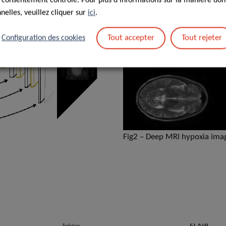
 consentement contrôlé. Pour plus d'informations sur la manière dont
elles, veuillez cliquer sur
ici
.
Tout accepter
Tout rejeter
Configuration des cookies
Fig2 – Deep MRI hypoxia ima