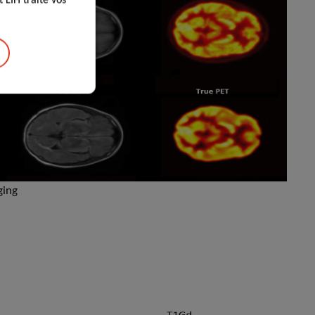
 LIH traite vos
ging