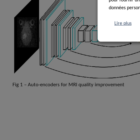
pour fournir un
données personn
Lire plus
Fig 1 – Auto-encoders for MRI quality improvement