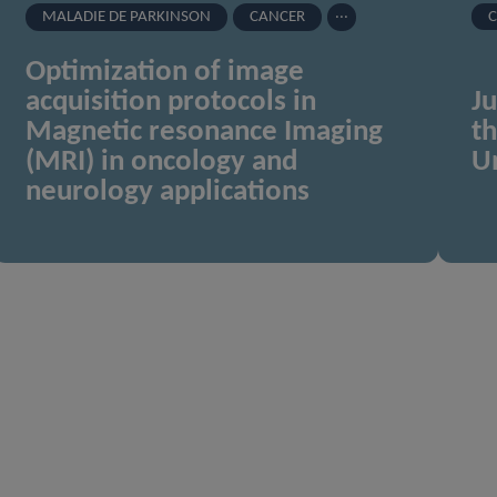
...
MALADIE DE PARKINSON
CANCER
C
Optimization of image
J
acquisition protocols in
th
Magnetic resonance Imaging
Un
(MRI) in oncology and
neurology applications