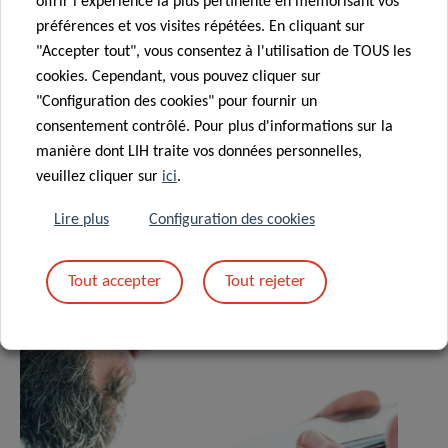
offrir l'expérience la plus pertinente en mémorisant vos
préférences et vos visites répétées. En cliquant sur
"Accepter tout", vous consentez à l'utilisation de TOUS les
cookies. Cependant, vous pouvez cliquer sur
"Configuration des cookies" pour fournir un
consentement contrôlé. Pour plus d'informations sur la
manière dont LIH traite vos données personnelles,
veuillez cliquer sur
ici
.
ACTUALITÉS ASSOCIÉES
Lire plus
Configuration des cookies
Tout accepter
Tout rejeter