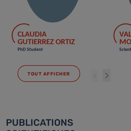
CLAUDIA
VAL
GUTIERREZ ORTIZ
MO
PhD Student
Scient
TOUT AFFICHER
PUBLICATIONS