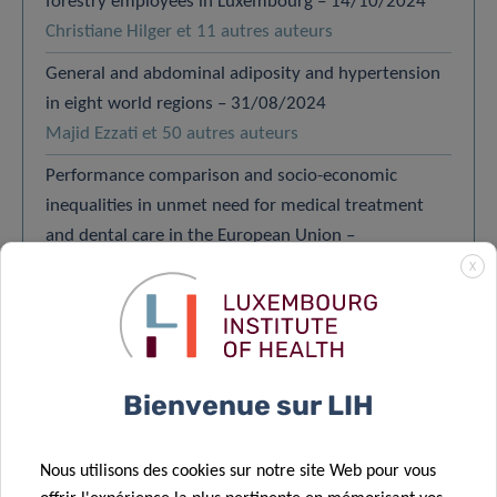
forestry employees in Luxembourg – 14/10/2024
Christiane Hilger et 11 autres auteurs
General and abdominal adiposity and hypertension
in eight world regions – 31/08/2024
Majid Ezzati et 50 autres auteurs
Performance comparison and socio-economic
inequalities in unmet need for medical treatment
and dental care in the European Union –
27/08/2024
X
Andrea Riganti et 2 autres auteurs
CHARGEZ PLUS
Bienvenue sur LIH
TOUT AFFICHER
Nous utilisons des cookies sur notre site Web pour vous