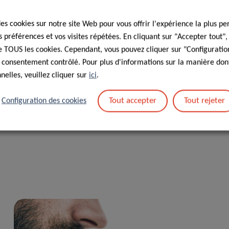
s et allemand sur le site suivant :
des cookies sur notre site Web pour vous offrir l'expérience la plus pe
préférences et vos visites répétées. En cliquant sur "Accepter tout"
 de TOUS les cookies. Cependant, vous pouvez cliquer sur "Configuratio
 consentement contrôlé. Pour plus d'informations sur la manière dont
elles, veuillez cliquer sur
ici
.
on de la Recherche et de l’Innovation pédagogiques et
iques du Luxembourg, le Gouvernement luxembourgeois, le
Tout accepter
Tout rejeter
Configuration des cookies
ates, et Post Luxembourg.