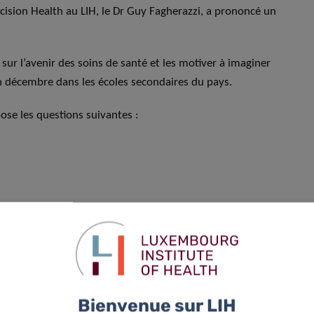
ecision Health au LIH, le Dr Guy Fagherazzi, a prononcé un
ur l’avenir des soins de santé et les motiver à imaginer
 en décembre dans les écoles secondaires du pays.
pose les questions suivantes :
 diagnostiquons les patients ?
répondent en détail à ces questions et décrivent le monde des
 LIH, et tous les auteurs encouragent les étudiants à
santé et à devenir des innovateurs dans la prochaine
Bienvenue sur LIH