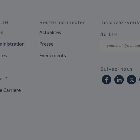
 LIH
Restez connecter
Inscrivez-vous
on
Actualités
du LIH
inistration
Presse
ités
Événements
s
Suivez-nous
us?
e Carrière