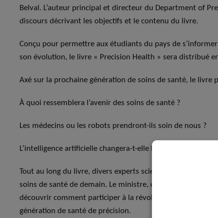
Belval. L’auteur principal et directeur du Department of Pr
discours décrivant les objectifs et le contenu du livre.
Conçu pour permettre aux étudiants du pays de s’informer s
son évolution, le livre « Precision Health » sera distribué
Axé sur la prochaine génération de soins de santé, le livre 
À quoi ressemblera l’avenir des soins de santé ?
Les médecins ou les robots prendront-ils soin de nous ?
L’intelligence artificielle changera-t-elle la façon dont nous
Tout au long du livre, divers experts scientifiques du LIH 
soins de santé de demain. Le ministre, directeur général du
découvrir comment participer à la révolution des soins de 
génération de santé de précision.