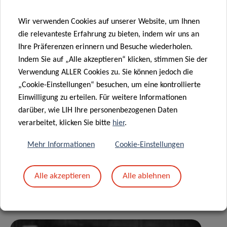
GUY
Wir verwenden Cookies auf unserer Website, um Ihnen
FAGHERAZZI
die relevanteste Erfahrung zu bieten, indem wir uns an
Ihre Präferenzen erinnern und Besuche wiederholen.
Head of the Dept. of Precision Health
Indem Sie auf „Alle akzeptieren“ klicken, stimmen Sie der
Verwendung ALLER Cookies zu. Sie können jedoch die
Contact
„Cookie-Einstellungen“ besuchen, um eine kontrollierte
Einwilligung zu erteilen. Für weitere Informationen
darüber, wie LIH Ihre personenbezogenen Daten
verarbeitet, klicken Sie bitte
hier
.
Teilen auf
Mehr Informationen
Cookie-Einstellungen
Alle akzeptieren
Alle ablehnen
Ähnliche News