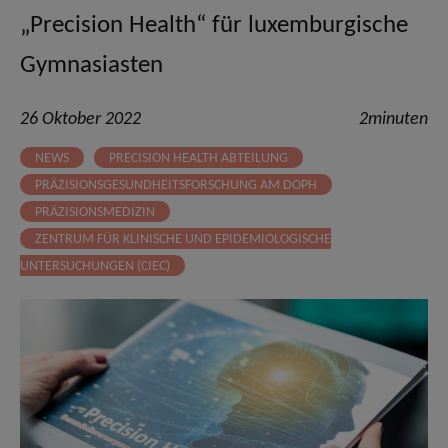
„Precision Health“ für luxemburgische
Gymnasiasten
26 Oktober 2022
2minuten
NEWS
PRECISION HEALTH ABTEILUNG
PRÄZISIONSGESUNDHEITSFORSCHUNG AM DOPH
PRÄZISIONSMEDIZIN
ZENTRUM FÜR KLINISCHE UND EPIDEMIOLOGISCHE
UNTERSUCHUNGEN (CIEC)