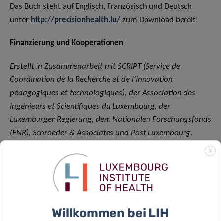
Das Buch steht auf Englisch, Französisch und Deutsch
unter
http://precisionhealth.lu/
zum Download bereit.
Finanzierung und Kooperationen
Erstellt in Zusammenarbeit mit SCRIPT (Service de
Coordination de la Recherche et de l’Innovation
pédagogiques et technologiques), der Association des
Ingénieurs et Scientifiques du Luxembourg, der
Luxemburger Regierung, dem Nationalen Forschungsfonds
(FNR), Schroeder & Associates und Post Luxembourg.
X
SCIENTIFIC CONTACT
Willkommen bei LIH