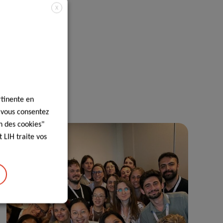
X
rtinente en
, vous consentez
n des cookies"
 LIH traite vos