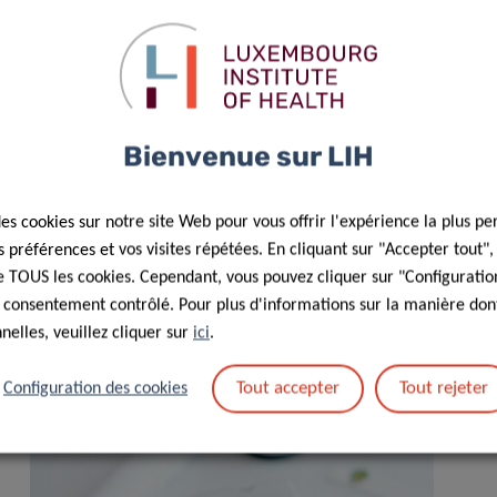
a santé cardio-métabolique. Le projet a également étudié les
ques du quartier et la santé cardio-métabolique, dans le but
enir l’équité en matière de santé.
Bienvenue sur LIH
des cookies sur notre site Web pour vous offrir l'expérience la plus pe
préférences et vos visites répétées. En cliquant sur "Accepter tout"
 de TOUS les cookies. Cependant, vous pouvez cliquer sur "Configuratio
 consentement contrôlé. Pour plus d'informations sur la manière dont
elles, veuillez cliquer sur
ici
.
Tout accepter
Tout rejeter
Configuration des cookies