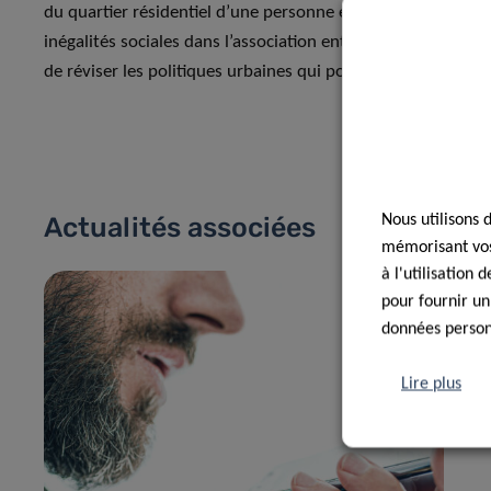
du quartier résidentiel d’une personne et leur impact sur l
inégalités sociales dans l’association entre les caractéristi
de réviser les politiques urbaines qui pourraient mieux sout
Nous utilisons 
Actualités associées
mémorisant vos 
à l'utilisation
pour fournir un
données personn
Lire plus