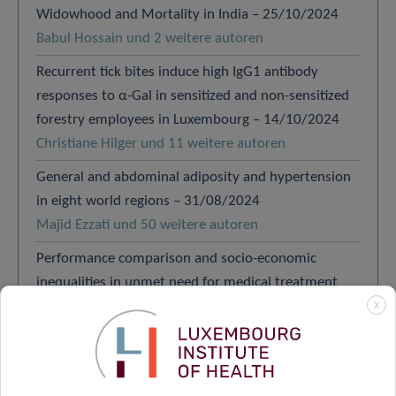
Widowhood and Mortality in India – 25/10/2024
Babul Hossain und 2 weitere autoren
Recurrent tick bites induce high IgG1 antibody
responses to α-Gal in sensitized and non-sensitized
forestry employees in Luxembourg – 14/10/2024
Christiane Hilger und 11 weitere autoren
General and abdominal adiposity and hypertension
in eight world regions – 31/08/2024
Majid Ezzati und 50 weitere autoren
Performance comparison and socio-economic
inequalities in unmet need for medical treatment
and dental care in the European Union –
X
27/08/2024
Andrea Riganti und 2 weitere autoren