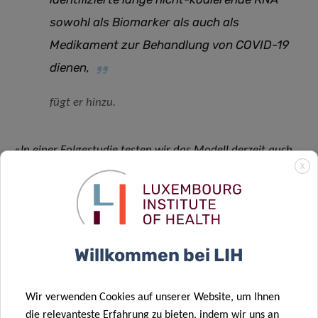
sowohl als Biomarker als auch als
Medikament zur Behandlung von COVID-19
dienen
,
fügt er hinzu.
«
In einer Folgestudie testen wir das Modell derzeit auch
X
auf seine Fähigkeit, Long COVID vorauszusagen,
insbesondere in der luxemburgischen COVALUX-Kohorte
»,
schließt er.
Die vollständige Studie, die unter dem Titel «Development
Willkommen bei LIH
of a long noncoding RNA-based machine learning model to
predict COVID-19 in-hospital mortality» veröffentlicht
Wir verwenden Cookies auf unserer Website, um Ihnen
wurde, kann
hier
abgerufen werden.
die relevanteste Erfahrung zu bieten, indem wir uns an