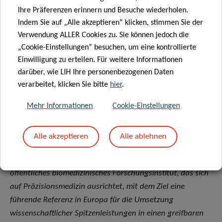
Finanzierung und Kooperationen
Ihre Präferenzen erinnern und Besuche wiederholen.
Indem Sie auf „Alle akzeptieren“ klicken, stimmen Sie der
Das COVIRNA-Konsortium, das von Dr. Devaux und dem
Verwendung ALLER Cookies zu. Sie können jedoch die
LIH geleitet wird, besteht aus 15 Partnern aus 12
„Cookie-Einstellungen“ besuchen, um eine kontrollierte
europäischen Ländern. Es wurde durch das Forschungs-
Einwilligung zu erteilen. Für weitere Informationen
darüber, wie LIH Ihre personenbezogenen Daten
und Innovationsprogramm Horizont 2020 der
verarbeitet, klicken Sie bitte
hier
.
Europäischen Union unter der Finanzhilfevereinbarung Nr.
101016072 finanziert.
Mehr Informationen
Cookie-Einstellungen
Über das Luxembourg Institute of Health: Research
Alle akzeptieren
Alle ablehnen
dedicated to life
Das Luxembourg Institute of Health (LIH) ist ein
öffentliches biomedizinisches Forschungsinstitut, das sich
auf Präzisionsmedizin ausrichtet, mit dem Ziel eine
führende Referenz in Europa für die Umsetzung
wissenschaftlicher Spitzenleistungen in einen greifbaren