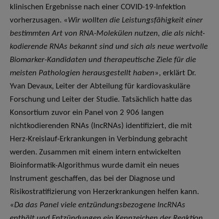
klinischen Ergebnisse nach einer COVID-19-Infektion
vorherzusagen. «
Wir wollten die Leistungsfähigkeit einer
bestimmten Art von RNA-Molekülen nutzen, die als nicht-
kodierende RNAs bekannt sind und sich als neue wertvolle
Biomarker-Kandidaten und therapeutische Ziele für die
meisten Pathologien herausgestellt haben
», erklärt Dr.
Yvan Devaux, Leiter der Abteilung für kardiovaskuläre
Forschung und Leiter der Studie. Tatsächlich hatte das
Konsortium zuvor ein Panel von 2 906 langen
nichtkodierenden RNAs (lncRNAs) identifiziert, die mit
Herz-Kreislauf-Erkrankungen in Verbindung gebracht
werden. Zusammen mit einem intern entwickelten
Bioinformatik-Algorithmus wurde damit ein neues
Instrument geschaffen, das bei der Diagnose und
Risikostratifizierung von Herzerkrankungen helfen kann.
«
Da das Panel viele entzündungsbezogene lncRNAs
enthält und Entzündungen ein Kennzeichen der Reaktion