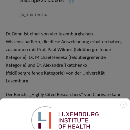
Beiträge zu danken
”
fügt er hinzu.
Dr. Bohn ist einer von vier luxemburgischen
Wissenschaftlern, die diese Auszeichnung erhalten haben,
zusammen mit Prof. Paul Wilmes (feldübergreifende
Kategorie), Dr. Michael Heneka (feldübergreifende
Kategorie) und Dr. Alexandre Tkatchenko
(feldübergreifende Kategorie) von der Universität
Luxemburg.
Der Bericht „Highly Cited Researchers“ von Clarivate kann
hier
abgerufen werden.
X