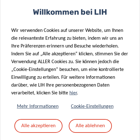
Willkommen bei LIH
SCIENTIFIC CONTACT
Wir verwenden Cookies auf unserer Website, um Ihnen
die relevanteste Erfahrung zu bieten, indem wir uns an
TORSTEN
Ihre Präferenzen erinnern und Besuche wiederholen.
BOHN
Indem Sie auf „Alle akzeptieren“ klicken, stimmen Sie der
Group Leader, Nutrition and Health
Verwendung ALLER Cookies zu. Sie können jedoch die
Research (NutriHealth)
„Cookie-Einstellungen“ besuchen, um eine kontrollierte
Einwilligung zu erteilen. Für weitere Informationen
Contact
darüber, wie LIH Ihre personenbezogenen Daten
verarbeitet, klicken Sie bitte
hier
.
Mehr Informationen
Cookie-Einstellungen
Teilen auf
Alle akzeptieren
Alle ablehnen