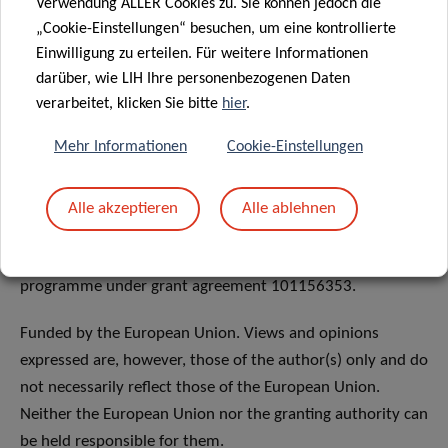
Verwendung ALLER Cookies zu. Sie können jedoch die
„Cookie-Einstellungen“ besuchen, um eine kontrollierte
Sie können die neuesten Nachrichten zum
Einwilligung zu erteilen. Für weitere Informationen
Projektfortschritt von ExpoSignalz auf
der Website
oder
darüber, wie LIH Ihre personenbezogenen Daten
auf LinkedIn
unter verfolgen.
verarbeitet, klicken Sie bitte
hier
.
Mehr Informationen
Cookie-Einstellungen
Alle akzeptieren
Alle ablehnen
ExpoSignalz has received funding from the European
Union’s Horizon Europe Research and Innovation
programme under grant agreement 101156353.
Funded by the European Union. Views and opinions
expressed are, however, those of the author(s) only and do
not necessarily reflect those of the European Union.
Neither the European Union nor the granting authority can
be held responsible for them.