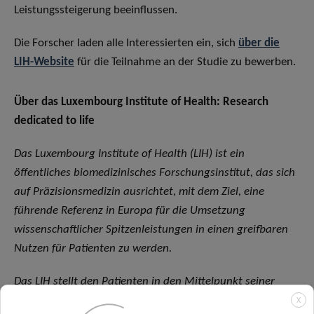
Leistungssteigerung beeinflussen.
Die Forscher laden alle Interessierten ein, sich
über die
LIH-Website
für die Teilnahme an der Studie zu bewerben.
Über das Luxembourg Institute of Health: Research
dedicated to life
Das Luxembourg Institute of Health (LIH) ist ein
öffentliches biomedizinisches Forschungsinstitut, das sich
auf Präzisionsmedizin ausrichtet, mit dem Ziel, eine
führende Referenz in Europa für die Umsetzung
wissenschaftlicher Spitzenleistungen in einen greifbaren
Nutzen für Patienten zu werden.
Das LIH stellt den Patienten in den Mittelpunkt seiner
Aktivitäten. Angetrieben von der gemeinschaftlichen
X