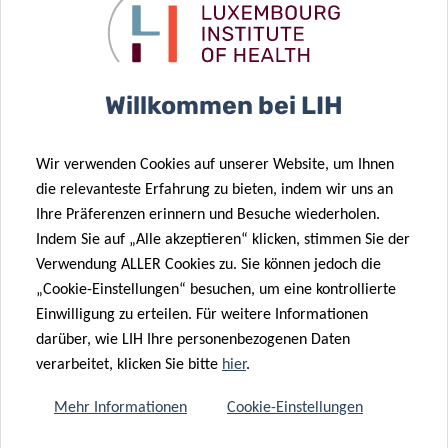
Verpflichtung gegenüber der Gesellschaft, sollen Wissen
und Technologien, die aus der Forschung an
patienteneigenen Daten stammen, genutzt werden, um
einen direkten Einfluss auf die Gesundheit der
Willkommen bei LIH
Bevölkerung zu haben. Seine engagierten Teams aus
multidisziplinären Forschern streben nach Exzellenz und
Wir verwenden Cookies auf unserer Website, um Ihnen
generieren relevantes Wissen im Zusammenhang mit
die relevanteste Erfahrung zu bieten, indem wir uns an
immunbezogenen Krankheiten und Krebs.
Ihre Präferenzen erinnern und Besuche wiederholen.
Indem Sie auf „Alle akzeptieren“ klicken, stimmen Sie der
Das Institut setzt auf Kooperation, zukunftsweisende
Verwendung ALLER Cookies zu. Sie können jedoch die
Technologien und Prozessinnovationen als einzigartige
„Cookie-Einstellungen“ besuchen, um eine kontrollierte
Möglichkeiten zur Verbesserung der Anwendung von
Einwilligung zu erteilen. Für weitere Informationen
Diagnostika und Therapeutika mit dem langfristigen Ziel,
darüber, wie LIH Ihre personenbezogenen Daten
Krankheiten vorzubeugen.
verarbeitet, klicken Sie bitte
hier
.
Mehr Informationen
Cookie-Einstellungen