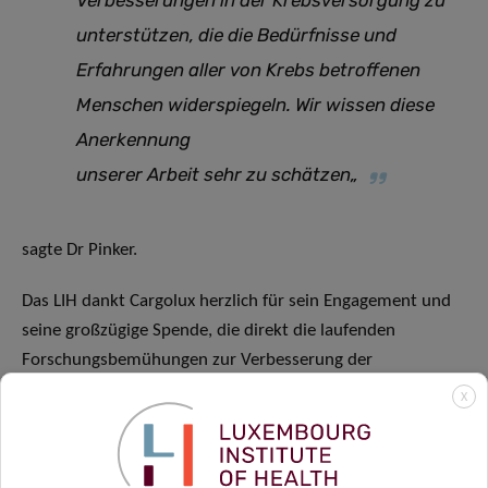
unterstützen, die die Bedürfnisse und
Erfahrungen aller von Krebs betroffenen
Menschen widerspiegeln. Wir wissen diese
Anerkennung
unserer Arbeit sehr zu schätzen
„
sagte Dr Pinker.
Das LIH dankt Cargolux herzlich für sein Engagement und
seine großzügige Spende, die direkt die laufenden
Forschungsbemühungen zur Verbesserung der
Krebsprävention, -diagnose und -behandlung für Patienten
X
in Luxemburg und darüber hinaus unterstützen wird.