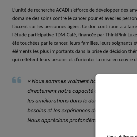
L’unité de recherche ACADI s’efforce de développer des amél
domaine des soins contre le cancer pour et avec les perso
l’accent sur les personnes âgées. Ce don contribuera à fair
l’étude participative TDM-Café, financée par ThinkPink L
été touchées par le cancer, leurs familles, leurs soignants et
éléments les plus importants dans la prise de décision thér
qui reflètent leurs besoins et d’orienter la mise en œuvre 
« Nous sommes vraiment honorés du soutien 
directement notre capacité à étendre la porté
les améliorations dans le domaine des soins co
besoins et les expériences de toutes les pers
Nous apprécions profondément cette reconnai