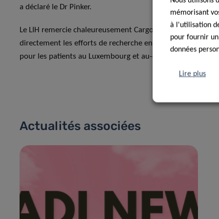
Nous utilisons 
a déclaré le Dr Pinker.
mémorisant vos 
à l'utilisation
Le LIH remercie chaleureusement Cargolux pour son engage
pour fournir un
directement les efforts de recherche en cours visant à améli
données personn
pour les patients au Luxembourg et au-delà.
Lire plus
Actualités associées