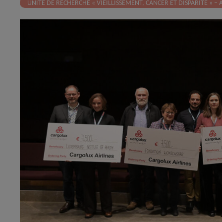
UNITÉ DE RECHERCHE « VIEILLISSEMENT, CANCER ET DISPARITÉ » – 