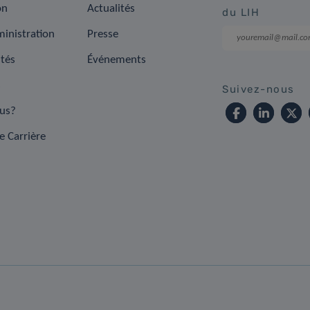
on
Actualités
du LIH
inistration
Presse
ités
Événements
s
Suivez-nous
us?
e Carrière