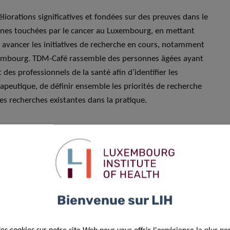
iorations significatives et fondées sur des preuves dans le
nnes touchées par le cancer au Luxembourg, en mettant
e avancer les initiatives de recherche en cours, notamment
uxembourg. TDM-Café rassemble des personnes âgées ayant
 des professionnels de la santé afin d’identifier les
apeutique, de définir ensemble les priorités de recherche
des recherches existantes dans la pratique.
de Cargolux. Ce don renforce
e de nos recherches et à soutenir
ntre le cancer qui reflètent les
onnes touchées par la maladie.
Bienvenue sur LIH
ssance de notre travail »