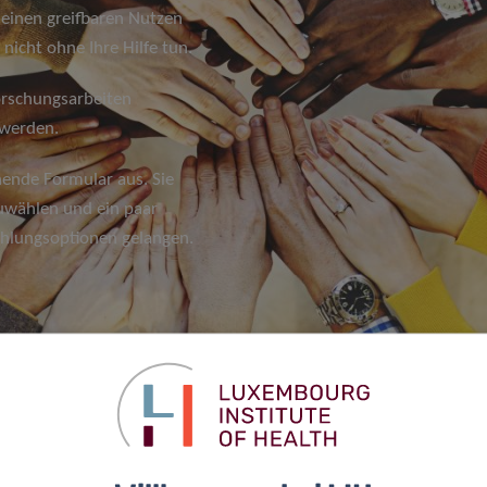
 einen greifbaren Nutzen
nicht ohne Ihre Hilfe tun.
Forschungsarbeiten
 werden.
hende Formular aus. Sie
wählen und ein paar
ahlungsoptionen gelangen.