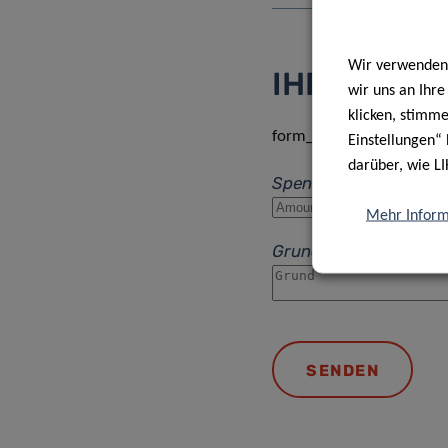
IHRE SPENDE
Wir verwenden 
IHRE SPEND
wir uns an Ihr
klicken, stimm
form_required_inputs
Einstellungen“ 
darüber, wie LI
Spendenbetrag
*
Mehr Inform
Grund der Spende
*