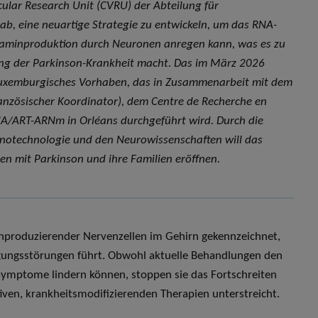
ular Research Unit (CVRU) der Abteilung für
 ab, eine neuartige Strategie zu entwickeln, um das RNA-
opaminproduktion durch Neuronen anregen kann, was es zu
ng der Parkinson-Krankheit macht. Das im März 2026
ch-luxemburgisches Vorhaben, das in Zusammenarbeit mit dem
anzösischer Koordinator), dem Centre de Recherche en
NA/ART-ARNm in Orléans durchgeführt wird. Durch die
anotechnologie und den Neurowissenschaften will das
ten mit Parkinson und ihre Familien eröffnen.
inproduzierender Nervenzellen im Gehirn gekennzeichnet,
gungsstörungen führt. Obwohl aktuelle Behandlungen den
ymptome lindern können, stoppen sie das Fortschreiten
iven, krankheitsmodifizierenden Therapien unterstreicht.