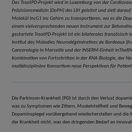
Das TreatPD-Projekt wird in Luxemburg von der Cardiovasc
Präzisionsmedizin (DoPH) des LIH geleitet und zielt darauf
Molekül lncG1 ins Gehirn zu transportieren, wo es die D
einem vielversprechenden neuen Instrument zur Behandlu
gestartete TreatPD-Projekt ist ein bilaterales französis
Institut des Maladies Neurodégénératives de Bordeaux (fr
Cancerologie in Marseille und der INSERM-Einheit InTheR
Kombination von Fortschritten in der RNA-Biologie, der N
multidisziplinäre Konsortium neue Perspektiven für Patien
Die Parkinson-Krankheit (PD) ist durch den Verlust dopam
was zu Symptomen wie Zittern, Muskelsteifheit und Bewe
Dopaminspiegel vorübergehend wiederherstellen und die S
der Krankheit nicht, was den dringenden Bedarf an innovat