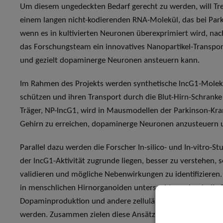
Um diesem ungedeckten Bedarf gerecht zu werden, will Tre
einem langen nicht-kodierenden RNA-Molekül, das bei Parki
wenn es in kultivierten Neuronen überexprimiert wird, nac
das Forschungsteam ein innovatives Nanopartikel-Transpor
und gezielt dopaminerge Neuronen ansteuern kann.
Im Rahmen des Projekts werden synthetische lncG1-Molekül
schützen und ihren Transport durch die Blut-Hirn-Schranke 
Träger, NP-lncG1, wird in Mausmodellen der Parkinson-Krank
Gehirn zu erreichen, dopaminerge Neuronen anzusteuern u
Parallel dazu werden die Forscher In-silico- und In-vitro
der lncG1-Aktivität zugrunde liegen, besser zu verstehen,
validieren und mögliche Nebenwirkungen zu identifiziere
in menschlichen Hirnorganoiden untersucht, wodurch die 
Dopaminproduktion und andere zelluläre Signalwege bewert
werden. Zusammen zielen diese Ansätze darauf ab, eine u