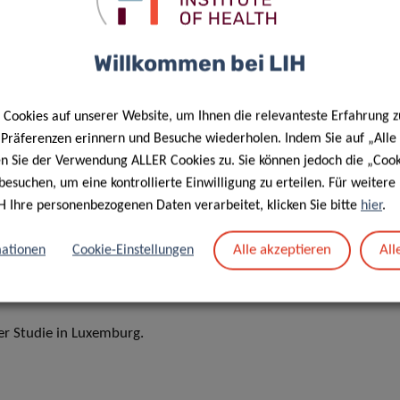
.
gebnisse zu maximieren, werden wichtige
Willkommen bei LIH
reter, die Verbreitung der Ergebnisse unterstützen und
lten Lösungen den Bedürfnissen und Erwartungen der
Cookies auf unserer Website, um Ihnen die relevanteste Erfahrung z
e Präferenzen erinnern und Besuche wiederholen. Indem Sie auf „Alle
en Sie der Verwendung ALLER Cookies zu. Sie können jedoch die „Cook
besuchen, um eine kontrollierte Einwilligung zu erteilen. Für weiter
eutende gesellschaftliche,
H Ihre personenbezogenen Daten verarbeitet, klicken Sie bitte
hier
.
rkungen haben wird, Parkinson-
offnung bringt und zu einer
Alle akzeptieren
All
ationen
Cookie-Einstellungen
rtung beiträgt
er Studie in Luxemburg.