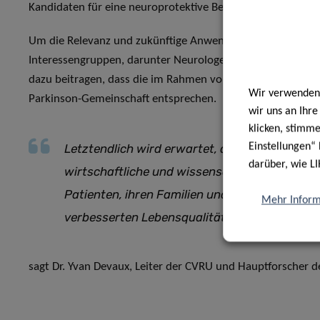
Kandidaten für eine neuroprotektive Behandlung zu liefern
Um die Relevanz und zukünftige Anwendung der Projekter
Interessengruppen, darunter Neurologen und Patientenvert
dazu beitragen, dass die im Rahmen von TreatPD entwicke
Wir verwenden 
Parkinson-Gemeinschaft entsprechen.
wir uns an Ihr
klicken, stimm
Einstellungen“ 
Letztendlich wird erwartet, dass TreatPD bed
darüber, wie LI
wirtschaftliche und wissenschaftliche Auswi
Patienten, ihren Familien und Pflegekräften H
Mehr Inform
verbesserten Lebensqualität und Lebenserwa
sagt Dr. Yvan Devaux, Leiter der CVRU und Hauptforscher d