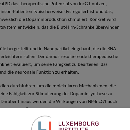
atPD das therapeutische Potenzial von lncG1 nutzen,
nson-Patienten typischerweise dysreguliert ist und das,
hweislich die Dopaminproduktion stimuliert. Konkret wird
tsystem entwickeln, das die Blut-Hirn-Schranke überwinden
e hergestellt und in Nanopartikel eingebaut, die die RNA
erleichtern sollen. Der daraus resultierende therapeutische
heit evaluiert, um seine Fähigkeit zu beurteilen, das
nd die neuronale Funktion zu erhalten.
-Studien durchführen, um die molekularen Mechanismen, die
 seine Fähigkeit zur Stimulierung der Dopaminsynthese zu
n. Darüber hinaus werden die Wirkungen von NP-lncG1 auch
Forscher das Überleben dopaminerger Neuronen, die
en können, die potenziell durch die Therapie beeinflusst
mfassende Validierung von NP-lncG1 als vielversprechenden