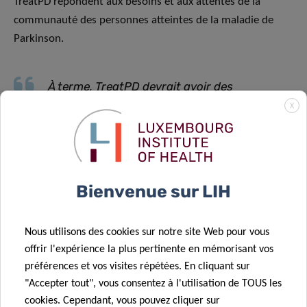
TreatPD répondent aux besoins et aux attentes de la
communauté des personnes atteintes de la maladie de
Parkinson.
À terme, TreatPD devrait avoir des
répercussions sociétales, économiques et
X
scientifiques significatives, apportant de
l’espoir aux patients atteints de la maladie de
Parkinson, à leurs familles et à leurs
Bienvenue sur LIH
soignants, et contribuant à améliorer la
qualité de vie et l’espérance de vie
Nous utilisons des cookies sur notre site Web pour vous
offrir l'expérience la plus pertinente en mémorisant vos
déclare le Dr Yvan Devaux, responsable du CVRU et
préférences et vos visites répétées. En cliquant sur
"Accepter tout", vous consentez à l'utilisation de TOUS les
chercheur principal de l’étude au Luxembourg.
cookies. Cependant, vous pouvez cliquer sur