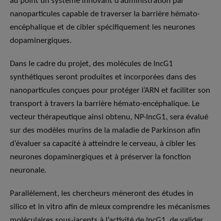
au point un système innovant d’administration par
nanoparticules capable de traverser la barrière hémato-
encéphalique et de cibler spécifiquement les neurones
dopaminergiques.
Dans le cadre du projet, des molécules de lncG1
synthétiques seront produites et incorporées dans des
nanoparticules conçues pour protéger l’ARN et faciliter son
transport à travers la barrière hémato-encéphalique. Le
vecteur thérapeutique ainsi obtenu, NP-lncG1, sera évalué
sur des modèles murins de la maladie de Parkinson afin
d’évaluer sa capacité à atteindre le cerveau, à cibler les
neurones dopaminergiques et à préserver la fonction
neuronale.
Parallèlement, les chercheurs mèneront des études in
silico et in vitro afin de mieux comprendre les mécanismes
moléculaires sous-jacents à l’activité de lncG1, de valider