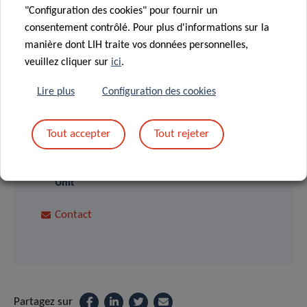
"Configuration des cookies" pour fournir un
consentement contrôlé. Pour plus d'informations sur la
manière dont LIH traite vos données personnelles,
veuillez cliquer sur
ici
.
SCIENTIFIC CONTACT
Lire plus
Configuration des cookies
YVAN
Tout accepter
Tout rejeter
DEVAUX
Group Leader, Cardiovascular Research
Unit
Contact
Partagez sur