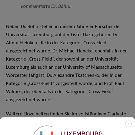
kommentierte Dr. Bohn.
Neben Dr. Bohn stehen in diesem Jahr vier Forscher der
Universität Luxemburg auf der Liste. Dazu gehören Dr.
Almut Heinken, die in der Kategorie „Cross-Field“
ausgezeichnet wurde, Dr. Michael Heneka, ebenfalls in der
Kategorie „Cross-Field“, der sowohl an der Universität
Luxemburg als auch an der University of Massachusetts
Worcester tätig ist, Dr. Alexandre Tkatchenko, der in der
Kategorie „Cross-Field“ vorgestellt wurde, und Prof. Paul
Wilmes, der ebenfalls in der Kategorie „Cross-Field“
ausgezeichnet wurde.
Weitere Einzelheiten finden Sie im vollständigen Clarivate-
Bericht „Highly Cited Researchers“, den Sie
hier
abrufen
X
können.