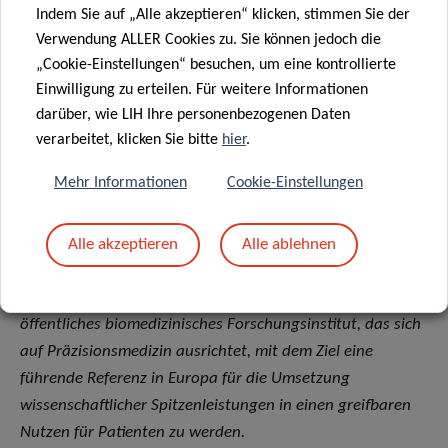
Indem Sie auf „Alle akzeptieren“ klicken, stimmen Sie der
Verwendung ALLER Cookies zu. Sie können jedoch die
Diese Untersuchung wurde vom Luxembourg National
„Cookie-Einstellungen“ besuchen, um eine kontrollierte
Research Fund (FNR) (C19/BM/13723812) unterstützt und
Einwilligung zu erteilen. Für weitere Informationen
im Rahmen des APPEAL-Projekts (Assessment of Primary
darüber, wie LIH Ihre personenbezogenen Daten
care PErformAnce in Luxembourg) in Zusammenarbeit mit
verarbeitet, klicken Sie bitte
hier
.
dem Luxembourg Institute for Socio-Economic Research
(LISER) durchgeführt.
Mehr Informationen
Cookie-Einstellungen
Über das Luxembourg Institute of Health: Research
Alle akzeptieren
Alle ablehnen
dedicated to life
Das Luxembourg Institute of Health (LIH) ist ein
öffentliches biomedizinisches Forschungsinstitut, das sich
auf Präzisionsmedizin ausrichtet, mit dem Ziel eine
führende Referenz in Europa für die Umsetzung
wissenschaftlicher Spitzenleistungen in einen greifbaren
Nutzen für Patienten zu werden.