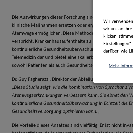
Die Auswirkungen dieser Forschung sind tiefgreifend. Der 
Wir verwenden 
klinische Maßnahmen ersetzen oder ergänzen und eine ei
wir uns an Ihr
Atemwege ermöglichen. Diese Methode, für die lediglich e
klicken, stimm
verspricht, Krankenhausaufenthalte zu reduzieren und rech
Einstellungen“ 
kontinuierliche Gesundheitsüberwachung in Echtzeit ermögli
darüber, wie LI
Telemedizin dar und bietet eine skalierbare Lösung für d
sowohl Patienten als auch Gesundheitsdienstleister profit
Mehr Inform
Dr. Guy Fagherazzi, Direktor der Abteilung für Präzisionsg
„
Diese Studie zeigt, wie die Kombination von Sprachanal
Atemwegserkrankungen verbessern kann. Sie ebnet den Weg 
kontinuierliche Gesundheitsüberwachung in Echtzeit die Er
Gesundheitsversorgung optimieren kann.
„
Die Vorteile dieses Ansatzes sind vielfältig. Er ist nicht in