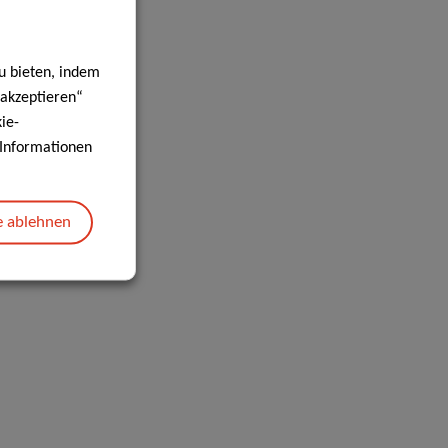
u bieten, indem
 akzeptieren“
ie-
e Informationen
e ablehnen