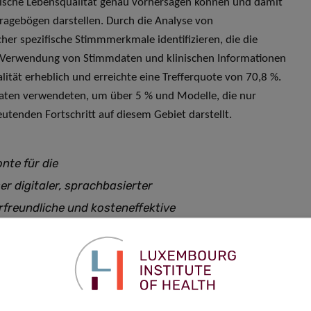
orische Lebensqualität genau vorhersagen können und damit
Fragebögen darstellen. Durch die Analyse von
r spezifische Stimmmerkmale identifizieren, die die
 Verwendung von Stimmdaten und klinischen Informationen
lität erheblich und erreichte eine Trefferquote von 70,8 %.
daten verwendeten, um über 5 % und Modelle, die nur
tenden Fortschritt auf diesem Gebiet darstellt.
nte für die
er digitaler, sprachbasierter
rfreundliche und kosteneffektive
 genutzt werden kann und damit
 aus der Gruppe Bioinformatik & KI der