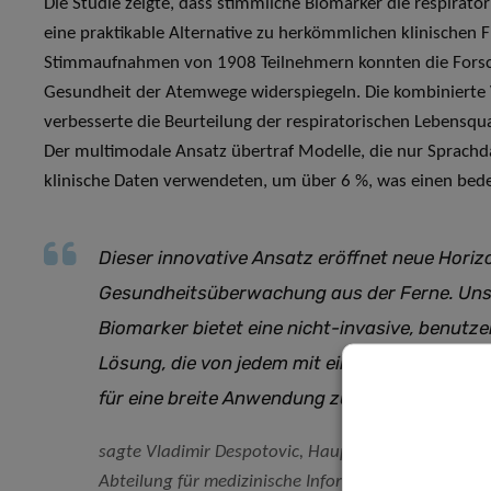
Die Studie zeigte, dass stimmliche Biomarker die respirat
eine praktikable Alternative zu herkömmlichen klinischen 
Stimmaufnahmen von 1908 Teilnehmern konnten die Forsche
Gesundheit der Atemwege widerspiegeln. Die kombinierte
verbesserte die Beurteilung der respiratorischen Lebensqua
Der multimodale Ansatz übertraf Modelle, die nur Sprach
klinische Daten verwendeten, um über 6 %, was einen bedeu
Dieser innovative Ansatz eröffnet neue Horizo
Gesundheitsüberwachung aus der Ferne
.
Uns
Biomarker bietet eine nicht-invasive, benutze
Lösung, die von jedem mit einem Smartphone
für eine breite Anwendung zugänglich ist
.
sagte Vladimir Despotovic, Hauptautor der Studie,
Abteilung für medizinische Informatik.