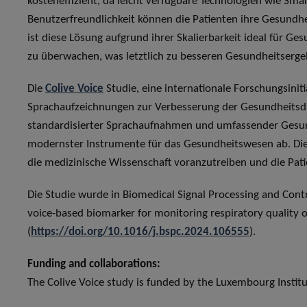
kosteneffizient, da leicht verfügbare Technologien wie Sm
Benutzerfreundlichkeit können die Patienten ihre Gesund
ist diese Lösung aufgrund ihrer Skalierbarkeit ideal für 
zu überwachen, was letztlich zu besseren Gesundheitserge
Die
Colive Voice
Studie, eine internationale Forschungsiniti
Sprachaufzeichnungen zur Verbesserung der Gesundheitsd
standardisierter Sprachaufnahmen und umfassender Gesundh
modernster Instrumente für das Gesundheitswesen ab. Dies
die medizinische Wissenschaft voranzutreiben und die Pat
Die Studie wurde in Biomedical Signal Processing and Contro
voice-based biomarker for monitoring respiratory quality of
(
https://doi.org/10.1016/j.bspc.2024.106555
).
Funding and collaborations:
The Colive Voice study is funded by the Luxembourg Institu