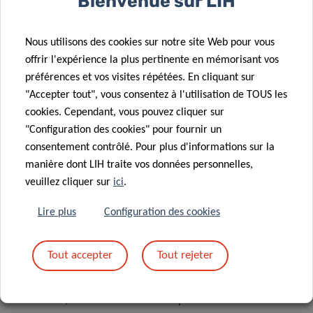
Bienvenue sur LIH
intensité.
Nous utilisons des cookies sur notre site Web pour vous
Pour la plupart des gens, il sera possible de
offrir l'expérience la plus pertinente en mémorisant vos
remplacer une partie du temps sédentaire
préférences et vos visites répétées. En cliquant sur
quotidien par de l’activité physique de faible
"Accepter tout", vous consentez à l'utilisation de TOUS les
cookies. Cependant, vous pouvez cliquer sur
intensité, et il est prouvé que cela
"Configuration des cookies" pour fournir un
contribuera à réduire le risque de maladie
consentement contrôlé. Pour plus d'informations sur la
cardio-métabolique
manière dont LIH traite vos données personnelles,
veuillez cliquer sur
ici
.
déclare le Dr Collings.
Lire plus
Configuration des cookies
Les chercheurs admettent également certaines limites à
Tout accepter
Tout rejeter
leur étude, comme le fait que les accéléromètres peuvent
enregistrer une partie du temps passé debout comme
sédentaire, car ils n’ont aucun moyen de mesurer la