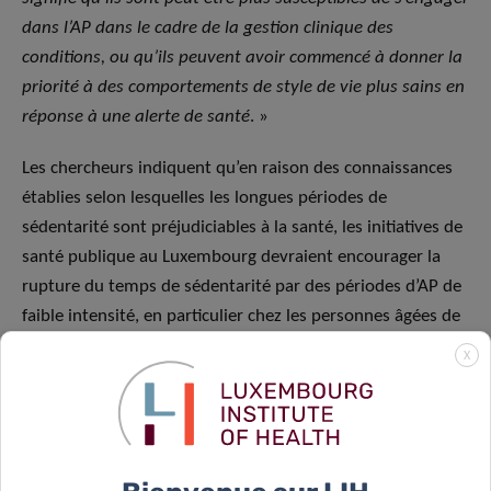
dans l’AP dans le cadre de la gestion clinique des
conditions, ou qu’ils peuvent avoir commencé à donner la
priorité à des comportements de style de vie plus sains en
réponse à une alerte de santé
. »
Les chercheurs indiquent qu’en raison des connaissances
établies selon lesquelles les longues périodes de
sédentarité sont préjudiciables à la santé, les initiatives de
santé publique au Luxembourg devraient encourager la
rupture du temps de sédentarité par des périodes d’AP de
faible intensité, en particulier chez les personnes âgées de
50 ans et plus. Ils citent d’autres études qui montrent que
X
cela ne nuirait pas à la productivité au travail et que les
bénéfices pour la santé seraient considérables. Ils
suggèrent également que les gens consacrent plus de
temps à l’AP en général, en particulier à l’AP de faible