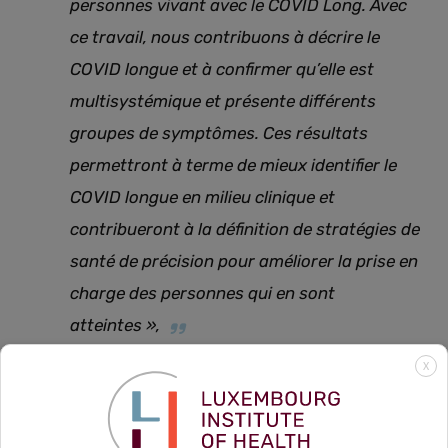
personnes vivant avec le COVID Long. Avec
ce travail, nous contribuons à décrire le
COVID longue et à confirmer qu’elle est
multisystémique et présente différents
groupes de symptômes. Ces résultats
permettront à terme de mieux identifier le
COVID longue en milieu clinique et
contribueront à la définition de stratégies de
santé de précision pour améliorer la prise en
charge des personnes qui en sont
atteintes »,
X
résume l’auteure principale de l’étude, Aurélie
Fischer, coordinatrice scientifique au sein de l’unité
de recherche Deep Digital Phenotyping du LIH.