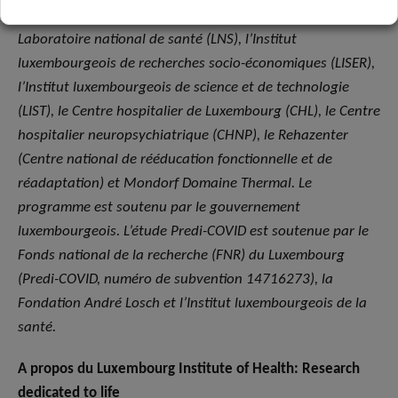
(LCSB), la Biobanque intégrée du Luxembourg (IBBL), le
Laboratoire national de santé (LNS), l’Institut
luxembourgeois de recherches socio-économiques (LISER),
l’Institut luxembourgeois de science et de technologie
(LIST), le Centre hospitalier de Luxembourg (CHL), le Centre
hospitalier neuropsychiatrique (CHNP), le Rehazenter
(Centre national de rééducation fonctionnelle et de
réadaptation) et Mondorf Domaine Thermal. Le
programme est soutenu par le gouvernement
luxembourgeois. L’étude Predi-COVID est soutenue par le
Fonds national de la recherche (FNR) du Luxembourg
(Predi-COVID, numéro de subvention 14716273), la
Fondation André Losch et l’Institut luxembourgeois de la
santé.
A propos du Luxembourg Institute of Health: Research
dedicated to life