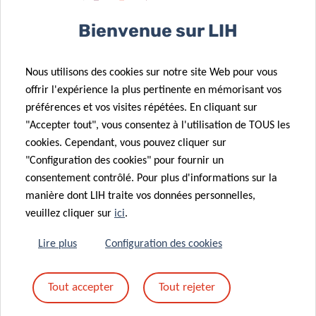
Bienvenue sur LIH
L’étude a été publiée le 5 août 2022 dans
Open Forum
Infectious Diseases
(OFID), une revue à accès libre évaluée
par des pairs et consacrée à l’intersection de la science
Nous utilisons des cookies sur notre site Web pour vous
offrir l'expérience la plus pertinente en mémorisant vos
biomédicale et de la pratique clinique, sous le titre
préférences et vos visites répétées. En cliquant sur
complet «
Long COVID Symptomatology After 12 Months
"Accepter tout", vous consentez à l'utilisation de TOUS les
and Its Impact on Quality of Life According to Initial
cookies. Cependant, vous pouvez cliquer sur
Coronavirus Disease 2019 Disease Severity
» (DOI :
"Configuration des cookies" pour fournir un
10.1093/OFID-ofac-397).
consentement contrôlé. Pour plus d'informations sur la
manière dont LIH traite vos données personnelles,
Financement et collaborations
veuillez cliquer sur
ici
.
CoVaLux est un programme de recherche dirigé par
Lire plus
Configuration des cookies
Research Luxembourg en coopération avec un consortium
d’acteurs nationaux comprenant l’Institut luxembourgeois
Tout accepter
Tout rejeter
de la santé (LIH), l’Université du Luxembourg (uni. lu), le
Centre luxembourgeois de biomédecine des systèmes