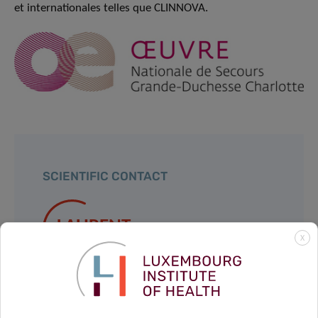
et internationales telles que CLINNOVA.
SCIENTIFIC CONTACT
LAURENT
X
MALISOUX
Head of the Physical Activity, Sport and
Health Group
Contact