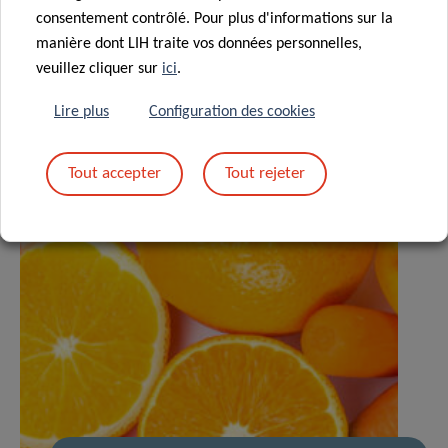
consentement contrôlé. Pour plus d'informations sur la
manière dont LIH traite vos données personnelles,
Actualités associées
veuillez cliquer sur
ici
.
Lire plus
Configuration des cookies
Tout accepter
Tout rejeter